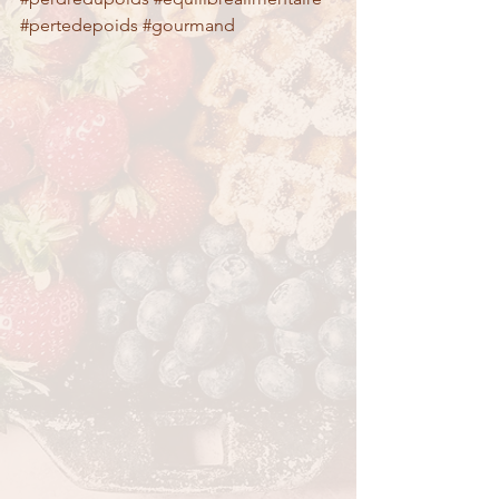
#pertedepoids
#gourmand