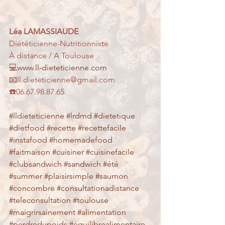
Léa LAMASSIAUDE
Diététicienne-Nutritionniste
À distance / A Toulouse
💻
www.ll-dieteticienne.com
📧ll.dieteticienne@gmail.com
☎️06.67.98.87.65
#lldieteticienne
#lrdmd
#dietetique
#dietfood
#recette
#recettefacile
#instafood
#homemadefood
#faitmaison
#cuisiner
#cuisinefacile
#clubsandwich
#sandwich
#été
#summer
#plaisirsimple
#saumon
#concombre
#consultationadistance
#teleconsultation
#toulouse
#maigrirsainement
#alimentation
#perdredupoids
#équilibrealimentaire