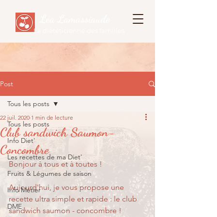
Léa Lamassiaude
La diététicienne des familles
Post
Tous les posts
22 juil. 2020
1 min de lecture
Tous les posts
Club sandwich Saumon-
Info Diet'
Concombre
Les recettes de ma Diet'
Bonjour à tous et à toutes !
Fruits & Légumes de saison
Aujourd'hui, je vous propose une 
Info Métier
recette ultra simple et rapide : le club 
DME
sandwich saumon - concombre !