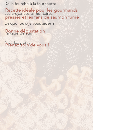
De la fourche à la fourchette
Recette idéale pour les gourmands 
Les croyances alimentaires
pressés et les fans de saumon fumé !
En quoi puis-je vous aider ?
Bonne dégustation !
Partage de suivi...
Pour les petits...
Prenez soin de vous !