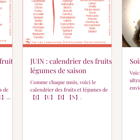
fruits
JUIN : calendrier des fruits &
Soi
légumes de saison
Voic
ultr
Comme chaque mois, voici le
env
s de
calendrier des fruits et légumes de
🤤
E】
【J】【U】【I】【N】.