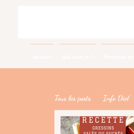
Accueil
Qui suis-je ?
Pourquoi me
Tous les posts
Info Diet'
Info Métier
DME