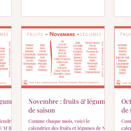
égumes
Novembre : fruits & légumes
Oct
de saison
de 
lendrier
Comme chaque mois, voici le
Comm
 E M B R
calendrier des fruits et légumes de N O
cale