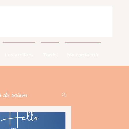
Les ateliers
Tarifs
Me contacter
 de saison
alimentaires