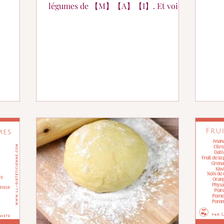
légumes de 【M】【A】【I】. Et voici
quelques idées recettes pour...