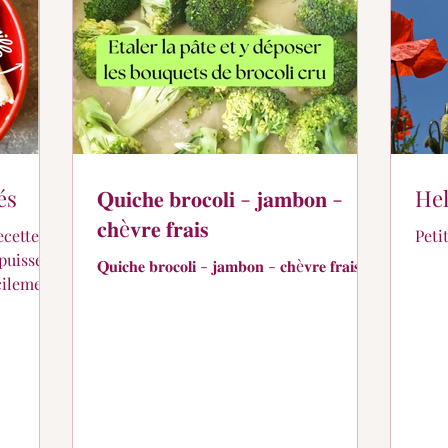
er ?
Partage de suivi...
Pour les petits...
és
𝐐𝐮𝐢𝐜𝐡𝐞 𝐛𝐫𝐨𝐜𝐨𝐥𝐢 - 𝐣𝐚𝐦𝐛𝐨𝐧 -
Hel
𝐜𝐡è𝐯𝐫𝐞 𝐟𝐫𝐚𝐢𝐬
ecette
Peti
puisse
𝐐𝐮𝐢𝐜𝐡𝐞 𝐛𝐫𝐨𝐜𝐨𝐥𝐢 - 𝐣𝐚𝐦𝐛𝐨𝐧 - 𝐜𝐡è𝐯𝐫𝐞 𝐟𝐫𝐚𝐢𝐬
acilement