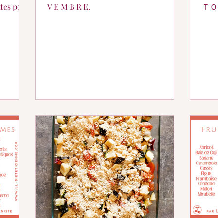
V E M B R E.
ＴＯＢＲＥ. Et v
rece
DM