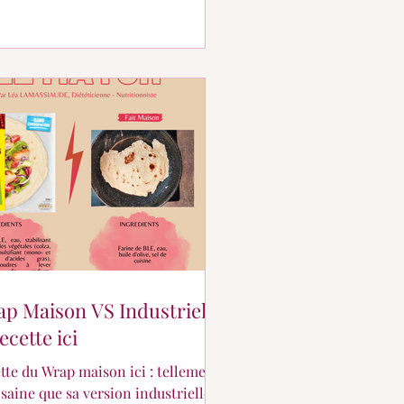
p Maison VS Industriel :
recette ici
tte du Wrap maison ici : tellement
 saine que sa version industrielle.