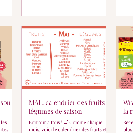
ison
MAI : calendrier des fruits &
Wra
légumes de saison
la 
 les
Bonjour à tous ! 🍒 Comme chaque
Rece
aites
mois, voici le calendrier des fruits et
plus