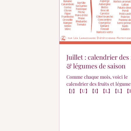
Juillet : calendrier des 
& légumes de saison
Comme chaque mois, voici le
calendrier des fruits et légume
【J】【U】【I】【L】【L】【
【T】.