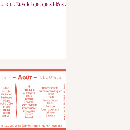
oici quelques idées
ttes pour débuter sereinement la
E