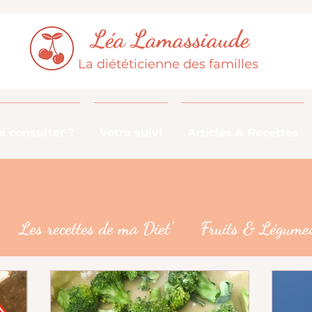
Léa Lamassiaude
La diététicienne des familles
 consulter ?
Votre suivi
Articles & Recettes
Les recettes de ma Diet'
Fruits & Légumes
De la fourche à la fourchette
Les croyances 