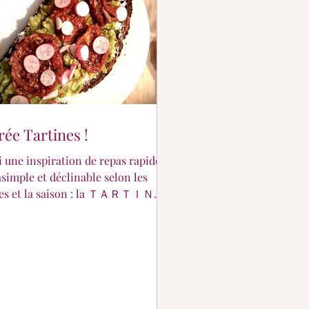
rée Tartines !
i une inspiration de repas rapide,
asimple et déclinable selon les
ies et la saison : la ＴＡＲＴＩＮＥ