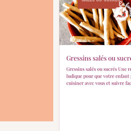
En quoi puis-je vous aid
Gressins salés ou sucr
Gressins salés ou sucrés Une r
ludique pour que votre enfant 
cuisiner avec vous et suivre f
la recette !