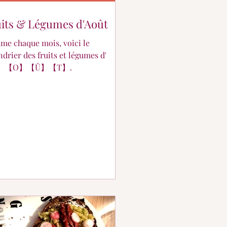
its & Légumes d'Août
e chaque mois, voici le
ndrier des fruits et légumes d'
】【O】【Û】【T】.