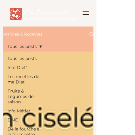
Léa Lamassiaude
La diététicienne des familles
Articles & Recettes
Tous les posts
Tous les posts
Info Diet'
Les recettes de
ma Diet'
Fruits &
Légumes de
saison
Info Métier
DME
De la fourche à
la fourchette