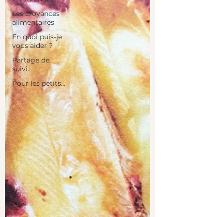
Les croyances
alimentaires
En quoi puis-je
vous aider ?
Partage de
suivi...
Pour les petits...