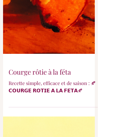
Courge rôtie à la féta
Recette simple, efficace et de saison : 🍂
𝗖𝗢𝗨𝗥𝗚𝗘 𝗥𝗢𝗧𝗜𝗘 𝗔 𝗟𝗔 𝗙𝗘𝗧𝗔🍂