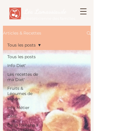
Léa Lamassiaude
La diététicienne des familles
Articles & Recettes
Tous les posts
Tous les posts
Info Diet'
Les recettes de
ma Diet'
Fruits &
Légumes de
saison
Info Métier
DME
De la fourche à
la fourchette