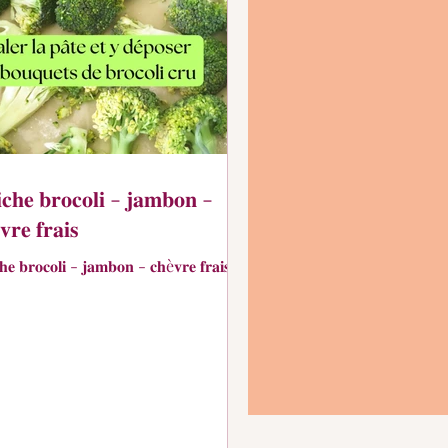
𝐜𝐡𝐞 𝐛𝐫𝐨𝐜𝐨𝐥𝐢 - 𝐣𝐚𝐦𝐛𝐨𝐧 -
𝐫𝐞 𝐟𝐫𝐚𝐢𝐬
𝐡𝐞 𝐛𝐫𝐨𝐜𝐨𝐥𝐢 - 𝐣𝐚𝐦𝐛𝐨𝐧 - 𝐜𝐡è𝐯𝐫𝐞 𝐟𝐫𝐚𝐢𝐬