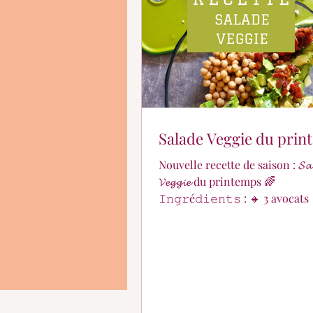
En quoi puis-je vous aid
Salade Veggie du pri
Nouvelle recette de saison : 𝓢𝓪𝓵
𝓥𝓮𝓰𝓰𝓲𝓮 du printemps 🌈
𝙸𝚗𝚐𝚛é𝚍𝚒𝚎𝚗𝚝𝚜 : 🔸 3 avocats 🔸1 boîte
de pois chiches en conserve 🔸1 plaque
de féta 🔸 Quelques tomates séchées
marinées 🔸 1 C à C de pesto vert 🔸 Jus
de citron 🔸 4 C à S d'huile d'