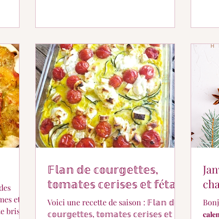
𝔽𝕝𝕒𝕟 𝕕𝕖 𝕔𝕠𝕦𝕣𝕘𝕖𝕥𝕥𝕖𝕤,
Jan
𝕥𝕠𝕞𝕒𝕥𝕖𝕤 𝕔𝕖𝕣𝕚𝕤𝕖𝕤 𝕖𝕥 𝕗é𝕥𝕒.
ch
 des
mes et
Voici une recette de saison : 𝔽𝕝𝕒𝕟 𝕕𝕖
Bonjour à 
te brisée
𝕔𝕠𝕦𝕣𝕘𝕖𝕥𝕥𝕖𝕤, 𝕥𝕠𝕞𝕒𝕥𝕖𝕤 𝕔𝕖𝕣𝕚𝕤𝕖𝕤 𝕖𝕥
𝐜𝐚𝐥𝐞