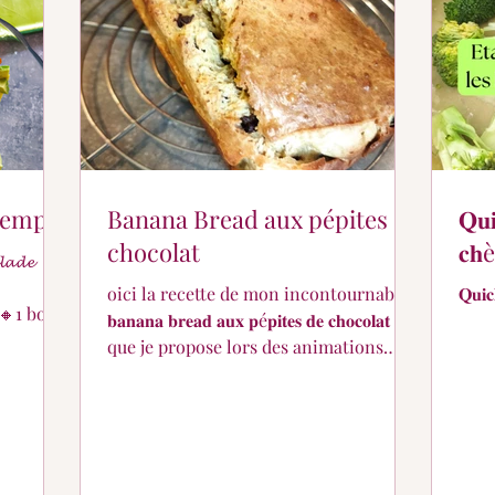
er ?
Partage de suivi...
Pour les petits...
ntemps
Banana Bread aux pépites de
𝐐𝐮
chocolat
𝐜𝐡è
𝓪𝓭𝓮
oici la recette de mon incontournable
𝐐𝐮𝐢𝐜
𝐛𝐚𝐧𝐚𝐧𝐚 𝐛𝐫𝐞𝐚𝐝 𝐚𝐮𝐱 𝐩é𝐩𝐢𝐭𝐞𝐬 𝐝𝐞 𝐜𝐡𝐨𝐜𝐨𝐥𝐚𝐭
que je propose lors des animations
nutritionnelles pour la MSA.
olive