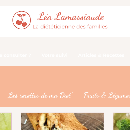
Léa Lamassiaude
La diététicienne des familles
 consulter ?
Votre suivi
Articles & Recettes
Les recettes de ma Diet'
Fruits & Légumes
De la fourche à la fourchette
Les croyances 