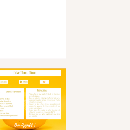
ffort sportif !💪