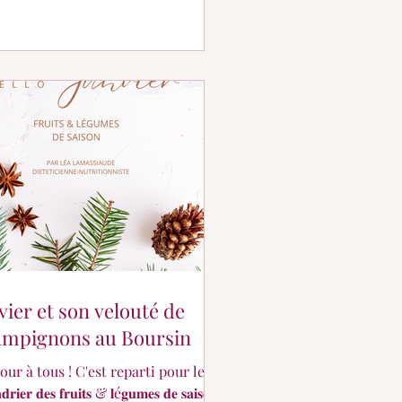
vier et son velouté de
ampignons au Boursin
tous ! C'est reparti pour le
𝐧𝐝𝐫𝐢𝐞𝐫 𝐝𝐞𝐬 𝐟𝐫𝐮𝐢𝐭𝐬 & 𝐥é𝐠𝐮𝐦𝐞𝐬 𝐝𝐞 𝐬𝐚𝐢𝐬𝐨𝐧 !