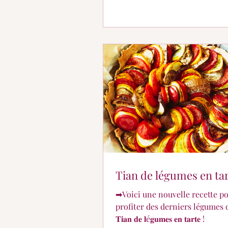
Tian de légumes en ta
➡Voici une nouvelle recette p
profiter des derniers légumes d'été
𝐓𝐢𝐚𝐧 𝐝𝐞 𝐥é𝐠𝐮𝐦𝐞𝐬 𝐞𝐧 𝐭𝐚𝐫𝐭𝐞 !