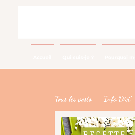
Accueil
Qui suis-je ?
Pourquoi me
Tous les posts
Info Diet'
Info Métier
DME