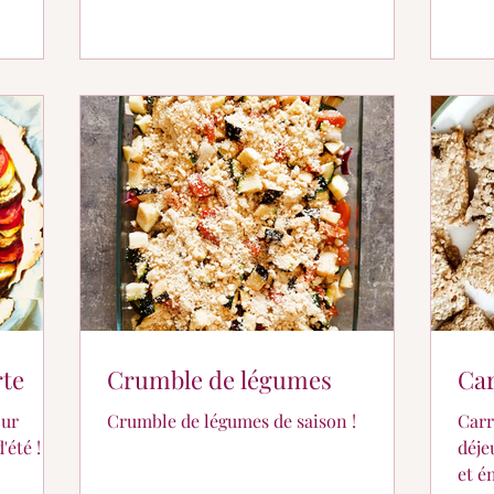
rte
Crumble de légumes
Car
our
Crumble de légumes de saison !
Carrés 
 ! 𝐥𝐞
déje
et é