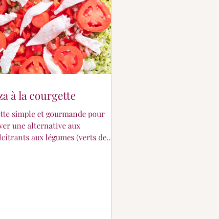
za à la courgette
tte simple et gourmande pour
ver une alternative aux
lcitrants aux légumes (verts de
érence 😅) ou les intolérants au
en