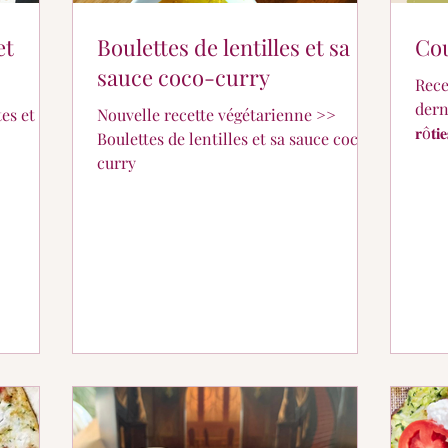
et
Boulettes de lentilles et sa
Cou
sauce coco-curry
Rece
dernières
es et
Nouvelle recette végétarienne >>
𝐫ô𝐭𝐢
Boulettes de lentilles et sa sauce coco-
curry