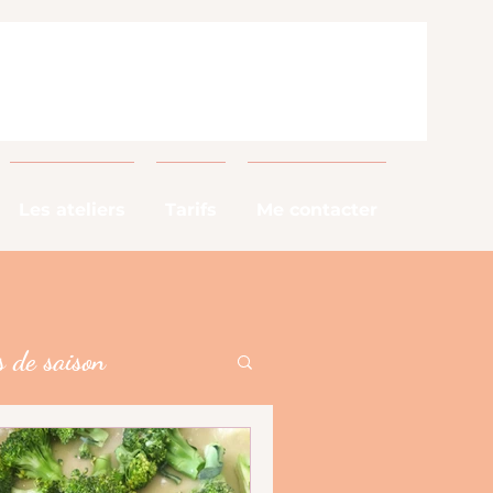
Les ateliers
Tarifs
Me contacter
 de saison
alimentaires