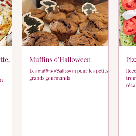
tte,
Muffins d'Halloween
Piz
Les 𝔪𝔲𝔣𝔣𝔦𝔫𝔰 𝔡'ℌ𝔞𝔩𝔩𝔬𝔴𝔢𝔢𝔫 pour les petits et
Rece
grands gourmands !
trou
on
réca
préf
glut