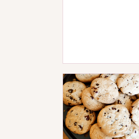
ou feuilletée - 3...