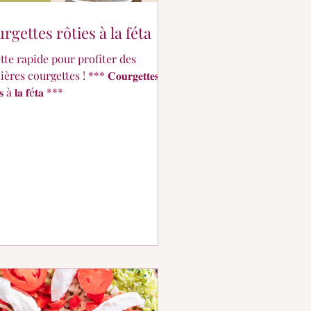
rgettes rôties à la féta
tte rapide pour profiter des
 courgettes ! *** 𝐂𝐨𝐮𝐫𝐠𝐞𝐭𝐭𝐞𝐬
𝐞𝐬 à 𝐥𝐚 𝐟é𝐭𝐚 ***