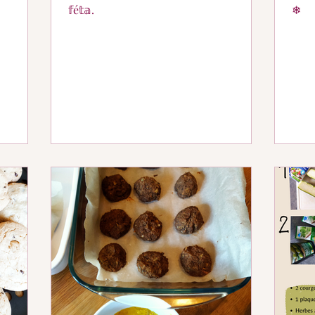
𝕗é𝕥𝕒.
❄