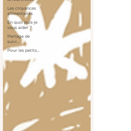
Les croyances
alimentaires
En quoi puis-je
vous aider ?
Partage de
suivi...
Pour les petits...