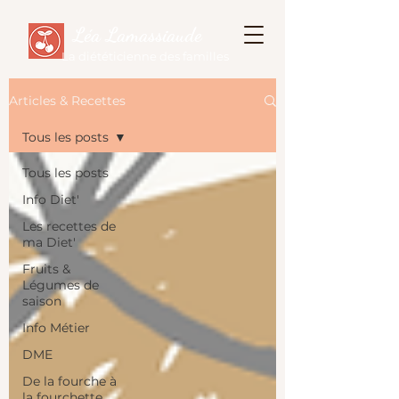
Léa Lamassiaude
La diététicienne des familles
Articles & Recettes
Tous les posts
Tous les posts
Info Diet'
Les recettes de
ma Diet'
Fruits &
Légumes de
saison
Info Métier
DME
De la fourche à
la fourchette