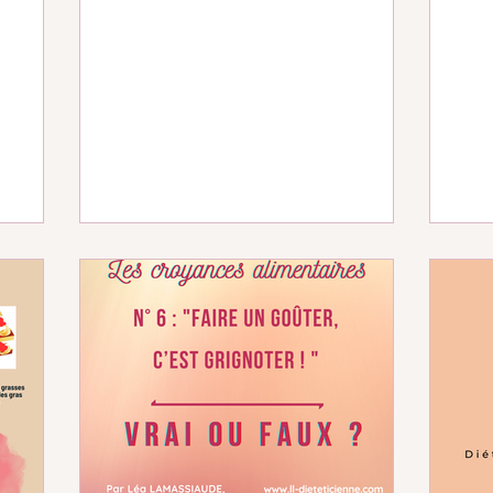
préf
glut