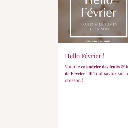
Hello Février !
Voici le 𝐜𝐚𝐥𝐞𝐧𝐝𝐫𝐢𝐞𝐫 𝐝𝐞𝐬 𝐟𝐫𝐮𝐢𝐭𝐬 & 
𝐝𝐞 𝐅é𝐯𝐫𝐢𝐞𝐫 ! ❄ Tout savoir sur le
cresson !