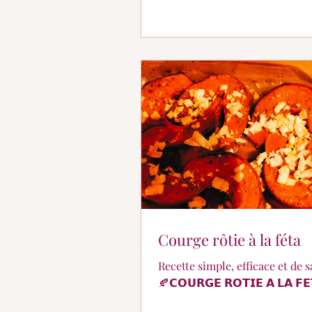
Courge rôtie à la féta
Recette simple, efficace et de s
🍂𝗖𝗢𝗨𝗥𝗚𝗘 𝗥𝗢𝗧𝗜𝗘 𝗔 𝗟𝗔 𝗙