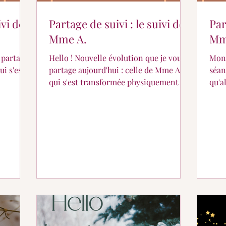
ivi de
Partage de suivi : le suivi de
Par
Mme A.
Mm
 partage
Hello ! Nouvelle évolution que je vous
Mon 
ui s'est
partage aujourd'hui : celle de Mme A.
séan
qui s'est transformée physiquement et
qu'a
intérieurement ! Merci...