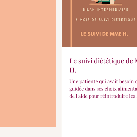
En quoi puis-je vous aid
Le suivi diététique d
H.
Une patiente qui avait besoin d
guidée dans ses choix alimenta
de l'aide pour réintroduire les
dans son quotidien. L'aliment
émotionnelle n'était pas prése
Nous avons axé le suivi sur
l'organisation à la semaine et
l'importance des fibres pour sa