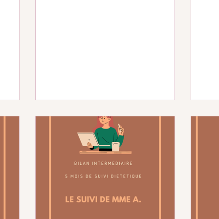
ursuit
les femmes qui viennent me consulter
;-) Des jeunes hommes, des Papas et
des Papis 😉