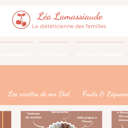
Léa Lamassiaude
La diététicienne des familles
 consulter ?
Votre suivi
Articles & Recettes
Les recettes de ma Diet'
Fruits & Légumes
De la fourche à la fourchette
Les croyances 