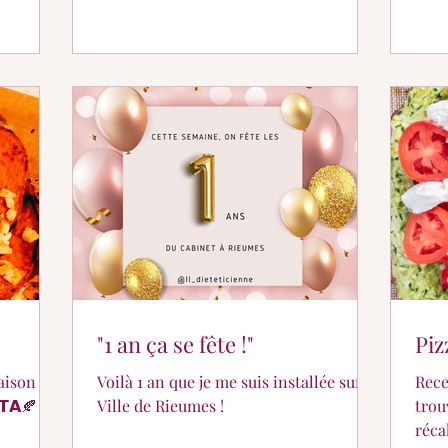
"1 an ça se fête !"
Piz
aison :
Voilà 1 an que je me suis installée sur la
Rece
𝗧𝗔🍂
Ville de Rieumes !
trou
réca