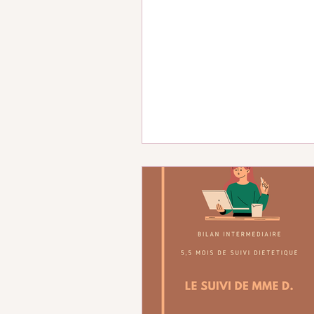
rencontre et un suivi qui se po
en espaçant les séances !