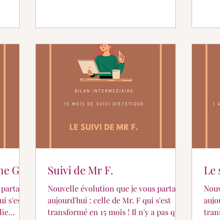
une diététicienne plus expérimentée et
encore mieux formée sur des sujets
passionnants. Bref une nouvelle photo
pour cette version 2.0. (Je crois que
2026 a déjà comm
me G.
Suivi de Mr F.
Le 
 partage
Nouvelle évolution que je vous partage
Nouv
i s'est
aujourd'hui : celle de Mr. F qui s'est
aujo
lie
transformé en 15 mois ! Il n'y a pas que
tran