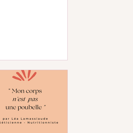
érence 😅) ou les intolérants au
en