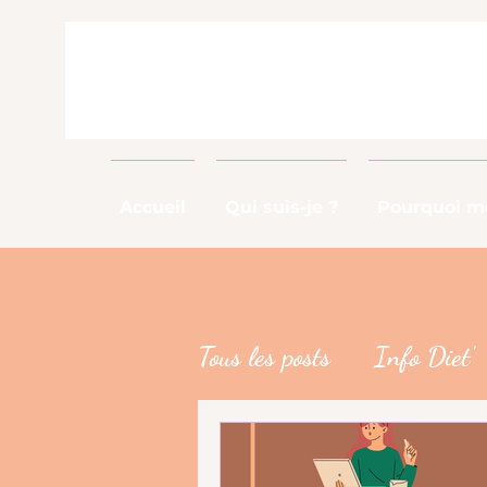
Accueil
Qui suis-je ?
Pourquoi me
Tous les posts
Info Diet'
Info Métier
DME