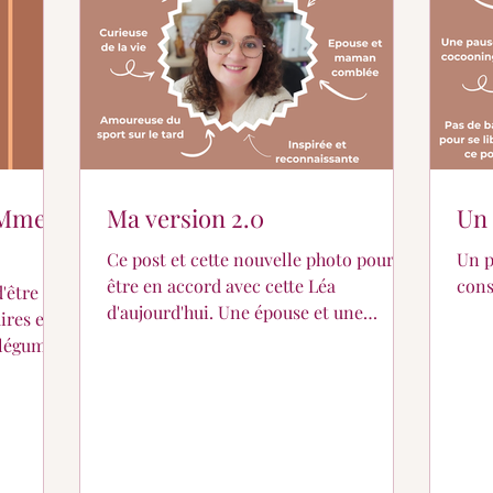
er ?
Partage de suivi...
Pour les petits...
e Mme
Ma version 2.0
Un 
Ce post et cette nouvelle photo pour
Un p
être en accord avec cette Léa
cons
'être
d'aujourd'hui. Une épouse et une
ires et
maman comblée, une fille sans père,
 légumes
une femme intuitive et bien dans ses
ation
baskets et ses robes, une
nte.
professionnelle investie auprès de ses
patient.e.s mais aussi dans des
missions associatives et de prévention,
 santé !