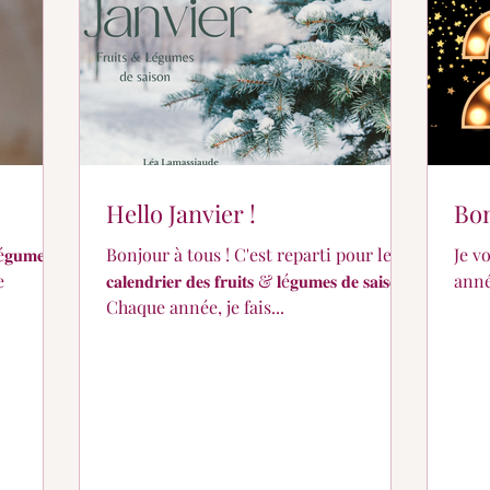
Hello Janvier !
Bon
é𝐠𝐮𝐦𝐞𝐬
Bonjour à tous ! C'est reparti pour le
Je v
𝐜𝐚𝐥𝐞𝐧𝐝𝐫𝐢𝐞𝐫 𝐝𝐞𝐬 𝐟𝐫𝐮𝐢𝐭𝐬 & 𝐥é𝐠𝐮𝐦𝐞𝐬 𝐝𝐞 𝐬𝐚𝐢𝐬𝐨𝐧 !
anné
Chaque année, je fais...