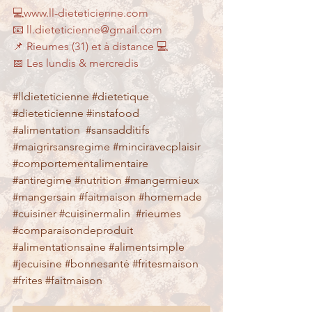
💻www.ll-dieteticienne.com
📧 ll.dieteticienne@gmail.com
📌 Rieumes (31) et à distance 💻
📅 Les lundis & mercredis
#lldieteticienne
#dietetique
#dieteticienne
#instafood
#alimentation
#sansadditifs
#maigrirsansregime
#minciravecplaisir
#comportementalimentaire
#antiregime
#nutrition
#mangermieux
#mangersain
#faitmaison
#homemade
#cuisiner
#cuisinermalin
#rieumes
#comparaisondeproduit
#alimentationsaine
#alimentsimple
#jecuisine
#bonnesanté
#fritesmaison
#frites
#faitmaison