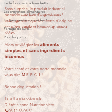
De la fourche à la fourchette
Sans surprise, le produit industriel 
Les croyances alimentaires
possède 𝓾𝓷𝓮 𝓵𝓲𝓼𝓽𝓮 𝓭'𝓲𝓷𝓰𝓻é𝓭𝓲𝓮𝓷𝓽𝓼 à 
En quoi puis-je vous aider ?
𝓻𝓪𝓵𝓵𝓸𝓷𝓰𝓮 alors que la recette d'origine 
est 𝓾𝓵𝓽𝓻𝓪-𝓼𝓲𝓶𝓹𝓵𝓮 et beaucoup 𝓶𝓸𝓲𝓷𝓼 
Partage de suivi...
𝓬𝓱è𝓻𝓮 ! 
Pour les petits...
Alors privilégiez les 𝗮𝗹𝗶𝗺𝗲𝗻𝘁𝘀 
𝘀𝗶𝗺𝗽𝗹𝗲𝘀 𝗲𝘁 𝘀𝗮𝗻𝘀 𝗶𝗻𝗴𝗿é𝗱𝗶𝗲𝗻𝘁𝘀 
𝗶𝗻𝗰𝗼𝗻𝗻𝘂𝘀! 
Votre santé et votre porte-monnaie 
vous dira ＭＥＲＣＩ!
Bonne dégustation !
𝕃𝕖𝕒 𝕃𝕒𝕞𝕒𝕤𝕤𝕚𝕒𝕦𝕕𝕖
Diététicienne-Nutritionniste
📞06.12.56.08.54