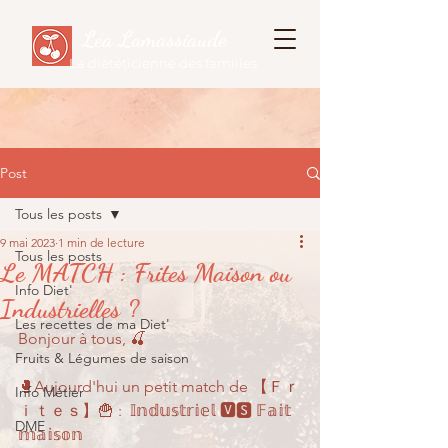
Léa Lamassiaude
La diététicienne des familles
Post
Tous les posts
9 mai 2023
1 min de lecture
Tous les posts
Le MATCH : Frites Maison ou
Info Diet'
Industrielles ?
Les recettes de ma Diet'
Bonjour à tous, 🍒
Fruits & Légumes de saison
🥊Aujourd'hui un petit match de 【﻿Ｆｒ
Info Métier
ｉｔｅｓ】🍟 :  𝕀𝕟𝕕𝕦𝕤𝕥𝕣𝕚𝕖𝕝 🆅🆂 𝔽𝕒𝕚𝕥 
DME
𝕞𝕒𝕚𝕤𝕠𝕟 