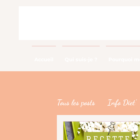
Accueil
Qui suis-je ?
Pourquoi me
Tous les posts
Info Diet'
Info Métier
DME