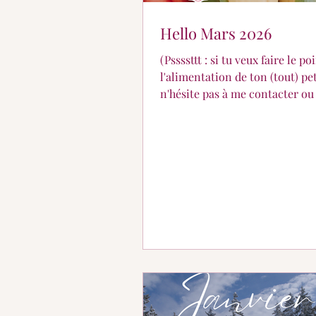
Hello Mars 2026
(Pssssttt : si tu veux faire le po
l'alimentation de ton (tout) pet
n'hésite pas à me contacter ou
prendre RDV en ligne, pour qu
fasse le point ensemble 😀 )