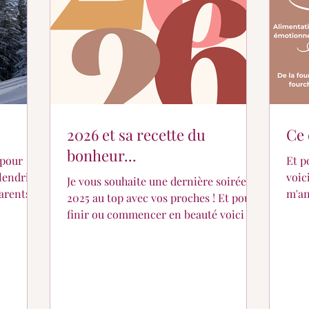
2026 et sa recette du
Ce 
bonheur...
 pour
Et p
alendrier
voic
Je vous souhaite une dernière soirée
arents
m'an
2025 au top avec vos proches ! Et pour
ification
avec
finir ou commencer en beauté voici ma
dernière recette de l'année ! Une
recette un peu spéciale que j'ai soufflé à
l'IA... 😅 (Je suis davantage douée pour
créer de vraies recettes de cuisine) Que
tous vos vœux de 2026 soient exaucés !