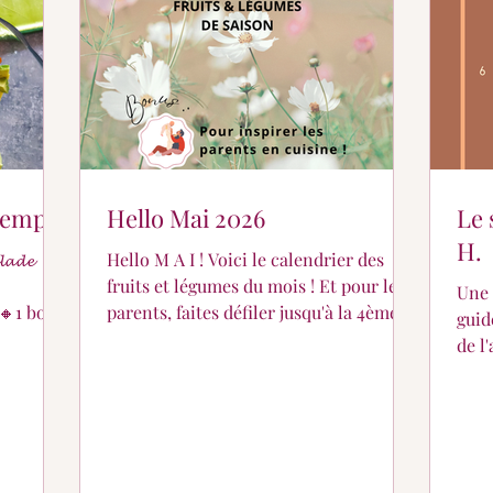
er ?
Partage de suivi...
Pour les petits...
ntemps
Hello Mai 2026
Le 
H.
𝓪𝓭𝓮
Hello M A I ! Voici le calendrier des
fruits et légumes du mois ! Et pour les
Une 
parents, faites défiler jusqu'à la 4ème
guid
image 👌🌈🌺
de l
dans
émot
olive
Nous
l'or
l'im