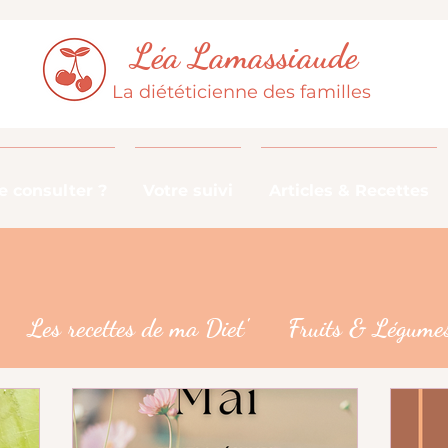
Léa Lamassiaude
La diététicienne des familles
 consulter ?
Votre suivi
Articles & Recettes
Les recettes de ma Diet'
Fruits & Légumes
De la fourche à la fourchette
Les croyances 