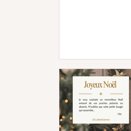
maman comblée, une fille sans
une femme intuitive et bien da
baskets et ses robes, une
professionnelle investie auprè
patient.e.s mais aussi dans des
missions associatives et de pr
une diététicienne plus expéri
encore mieux formée sur des s
passionnants. Bref une nouvelle photo
pour cette version 2.0. (Je crois que
2026 a déjà comm