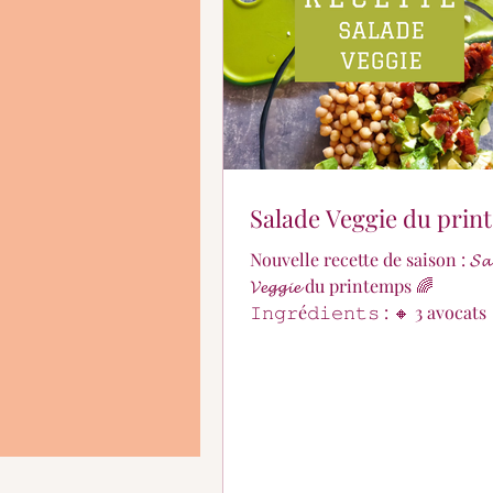
En quoi puis-je vous aid
Salade Veggie du pri
Nouvelle recette de saison : 𝓢𝓪𝓵
𝓥𝓮𝓰𝓰𝓲𝓮 du printemps 🌈
𝙸𝚗𝚐𝚛é𝚍𝚒𝚎𝚗𝚝𝚜 : 🔸 3 avocats 🔸1 boîte
de pois chiches en conserve 🔸1 plaque
de féta 🔸 Quelques tomates séchées
marinées 🔸 1 C à C de pesto vert 🔸 Jus
de citron 🔸 4 C à S d'huile d'