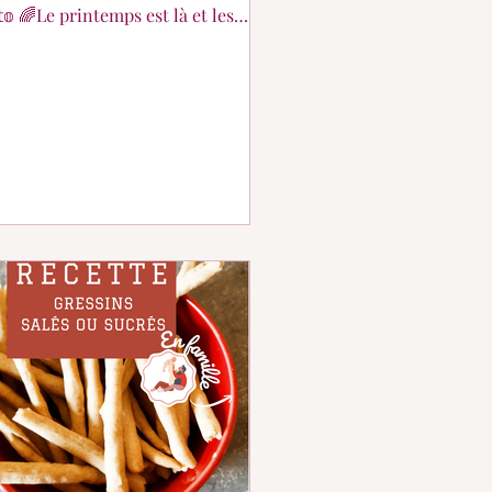
𝕥𝕠 🌈Le printemps est là et les
rges aussi ! Ce légume devient un
uit d'exception compte tenu de
prix ! Alors voici une recette
mande pour l'apprécier à sa juste
r ! 𝙸𝚗𝚐𝚛é𝚍𝚒𝚎𝚗𝚝𝚜 : 🔸 1 pâte
lletée 🔸3 CàS de pesto vert (pesto
e ok aussi 😉) 🔸1 botte d'asperges
s fraîches 𝙿𝚛é𝚙𝚊𝚛𝚊𝚝𝚒𝚘𝚗 : 🔸
hauffer le four à 180 °C 🔸 E