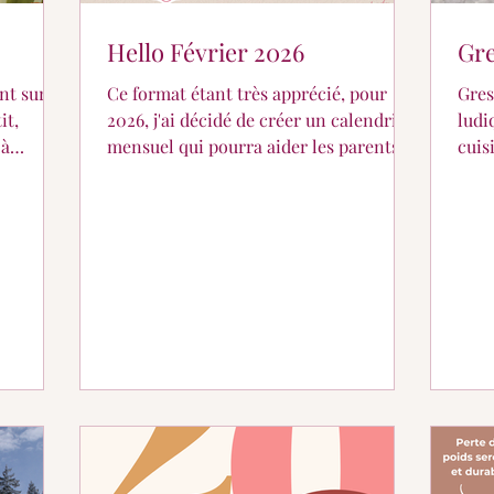
Hello Février 2026
Gre
int sur
Ce format étant très apprécié, pour
Gres
it,
2026, j'ai décidé de créer un calendrier
ludi
 à
mensuel qui pourra aider les parents
cuis
e l'on
qui s'aventurent dans la diversification
la re
de leur petit.