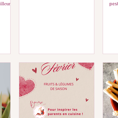
faites défiler jusqu'à la 4ème image 👌
𝕡𝕖
🌈🌺
s avoir
aspe
ac pour
prod
ent
son 
gour
valeu
feui
roug
verte
Préc