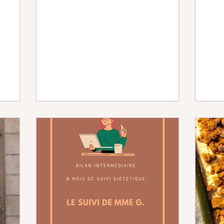
 père,
ns ses
s de ses
évention,
mentée et
ujets