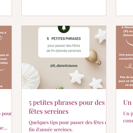
Prenez soin de vous et à l'année
prochaine en pleine forme ! (Pensez à
bien vous hydrater avant, pendant et
surtout après....💦) A très vite ! ✨
5 petites phrases pour des
Un 
fêtes sereines
o pour
Un p
cons
Quelques tips pour passer des fêtes de
fin d'année sereines.