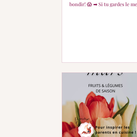
bondir! 😱 ➡ Si tu gardes le meilleur
pour la fin, est ce que tu pense
assez de place dans ton estom
apprécier réellement cet alim
préféré ?