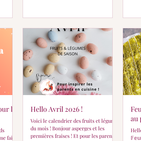
our la
Hello Avril 2026 !
Feu
au 
Voici le calendrier des fruits et légumes
du mois ! Bonjour asperges et les
ds
Hell
premières fraises ! Et pour les parents,
me fait
𝔽𝕖𝕦