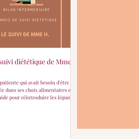
suivi diététique de Mme
patiente qui avait besoin d'être
ée dans ses choix alimentaires et
'aide pour réintroduire les légumes
 son quotidien. L'alimentation
ionnelle n'était pas présente.
 avons axé le suivi sur
ganisation à la semaine et
portance des fibres pour sa santé !