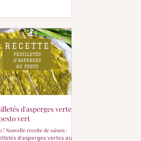
illetés d'asperges vertes
pesto vert
o ! Nouvelle recette de saison :
𝕝𝕝𝕖𝕥é𝕤 𝕕'𝕒𝕤𝕡𝕖𝕣𝕘𝕖𝕤 𝕧𝕖𝕣𝕥𝕖𝕤 𝕒𝕦