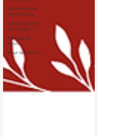
Les croyances
alimentaires
En quoi puis-je
vous aider ?
Partage de
suivi...
Pour les petits...