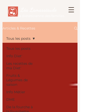
Léa Lamassiaude
La diététicienne des familles
Articles & Recettes
Tous les posts
Tous les posts
Info Diet'
Les recettes de
ma Diet'
Fruits &
Légumes de
saison
Info Métier
DME
De la fourche à
la fourchette