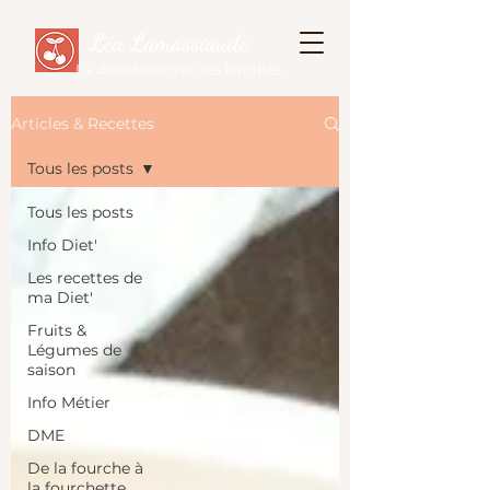
Léa Lamassiaude
La diététicienne des familles
Articles & Recettes
Tous les posts
Tous les posts
Info Diet'
Les recettes de
ma Diet'
Fruits &
Légumes de
saison
Info Métier
DME
De la fourche à
la fourchette