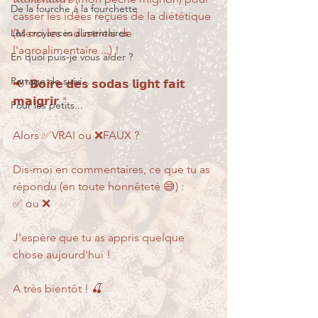
De la fourche à la fourchette
casser les idées reçues de la diététique 
Les croyances alimentaires
(Merci les industriels de 
l'agroalimentaire ...) ! 
En quoi puis-je vous aider ?
Partage de suivi...
📢"𝗕𝗼𝗶𝗿𝗲 𝗱𝗲𝘀 𝘀𝗼𝗱𝗮𝘀 𝗹𝗶𝗴𝗵𝘁 𝗳𝗮𝗶𝘁 
𝗺𝗮𝗶𝗴𝗿𝗶𝗿 "
Pour les petits...
Alors ✅VRAI ou ❌FAUX ? 
Dis-moi en commentaires, ce que tu as 
répondu (en toute honnêteté 😅) : 
✅ ou ❌ 
J'espère que tu as appris quelque 
chose aujourd'hui !
A très bientôt ! 🍒