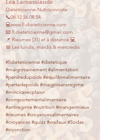
𝕃𝕖𝕒 𝕃𝕒𝕞𝕒𝕤𝕤𝕚𝕒𝕦𝕕𝕖
Diététicienne-Nutritionniste
📞06.12.56.08.54
💻www.ll-dieteticienne.com
📧 ll.dieteticienne@gmail.com
📌 Rieumes (31) et à distance 💻
📅 Les lundis, mardis & mercredis 
#lldieteticienne
#dietetique
#maigrirsainement
#alimentation
#perdredupoids
#équilibrealimentaire
#pertedepoids
#maigrirsansregime
#minciravecplaisir
#comportementalimentaire
#antiregime
#nutrition
#mangermieux
#rieumes
#croyancesalimentaires
#croyances
#quizz
#vraifaux
#Sodas
#injonction