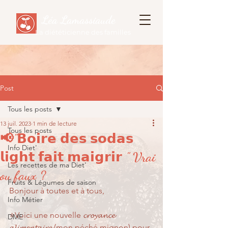
Léa Lamassiaude
La diététicienne des familles
Post
Tous les posts
13 juil. 2023
1 min de lecture
Tous les posts
📢"𝗕𝗼𝗶𝗿𝗲 𝗱𝗲𝘀 𝘀𝗼𝗱𝗮𝘀
Info Diet'
𝗹𝗶𝗴𝗵𝘁 𝗳𝗮𝗶𝘁 𝗺𝗮𝗶𝗴𝗿𝗶𝗿 " Vrai
Les recettes de ma Diet'
ou faux ?
Fruits & Légumes de saison
Bonjour à toutes et à tous, 
Info Métier
⭐Voici une nouvelle 𝓬𝓻𝓸𝔂𝓪𝓷𝓬𝓮 
DME
𝓪𝓵𝓲𝓶𝓮𝓷𝓽𝓪𝓲𝓻𝓮 (mon péché mignon) pour 