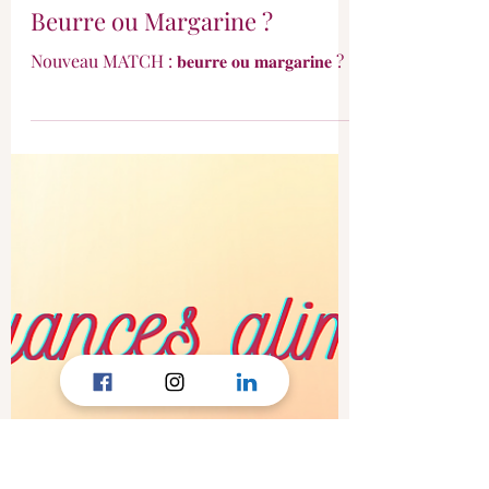
Beurre ou Margarine ?
Nouveau MATCH : 𝐛𝐞𝐮𝐫𝐫𝐞 𝐨𝐮 𝐦𝐚𝐫𝐠𝐚𝐫𝐢𝐧𝐞 ?