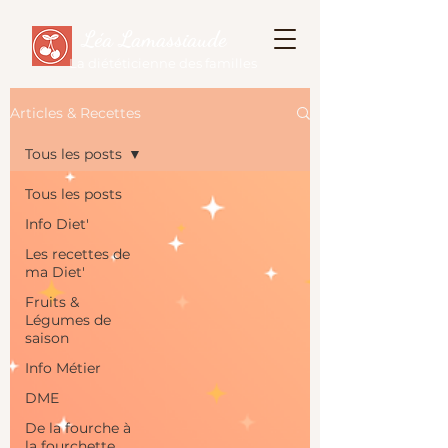
Léa Lamassiaude
La diététicienne des familles
Articles & Recettes
Tous les posts
Tous les posts
Info Diet'
Les recettes de
ma Diet'
Fruits &
Légumes de
saison
Info Métier
DME
De la fourche à
la fourchette