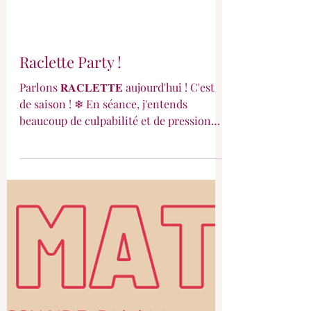
Raclette Party !
Parlons 𝐑𝐀𝐂𝐋𝐄𝐓𝐓𝐄 aujourd'hui ! C'est
de saison ! ❄ En séance, j'entends
beaucoup de culpabilité et de pression
autour de la raclette