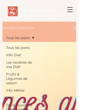
Léa Lamassiaude
La diététicienne des familles
Articles & Recettes
Tous les posts
Tous les posts
Info Diet'
Les recettes de
ma Diet'
Fruits &
Légumes de
saison
Info Métier
DME
De la fourche à
la fourchette