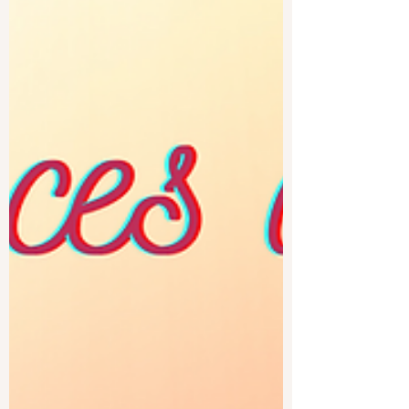
maigrir, je ne dois pas manger de fromage
!"