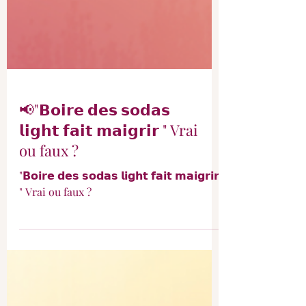
📢"𝗕𝗼𝗶𝗿𝗲 𝗱𝗲𝘀 𝘀𝗼𝗱𝗮𝘀
𝗹𝗶𝗴𝗵𝘁 𝗳𝗮𝗶𝘁 𝗺𝗮𝗶𝗴𝗿𝗶𝗿 " Vrai
ou faux ?
"𝗕𝗼𝗶𝗿𝗲 𝗱𝗲𝘀 𝘀𝗼𝗱𝗮𝘀 𝗹𝗶𝗴𝗵𝘁 𝗳𝗮𝗶𝘁 𝗺𝗮𝗶𝗴𝗿𝗶𝗿
" Vrai ou faux ?