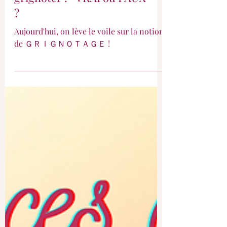
"Faire un goûter, c'est
grignoter ! " VRAI ou FAUX
?
Aujourd'hui, on lève le voile sur la notion
de ＧＲＩＧＮＯＴＡＧＥ !