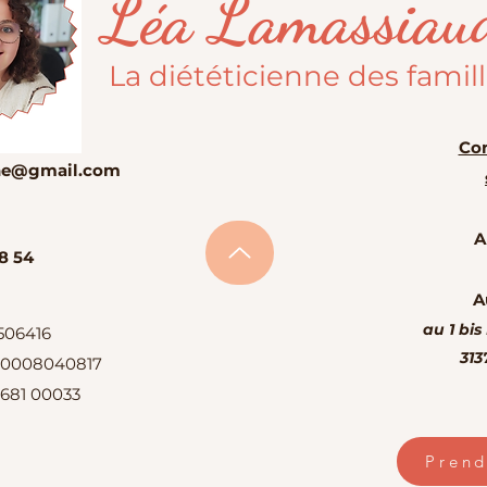
Léa Lamassiau
La diététicienne des famil
Con
enne@gmail.com
A
8 54
A
au 1 bis
506416
313
 10008040817
 681 00033
Pren