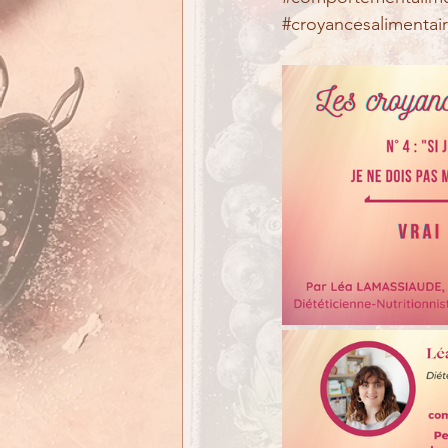
#croyancesalimentai