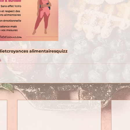
diet
croyances alimentaires
quizz
s