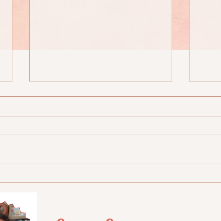
N°2 : Certains aliments font grossir
N°1 : 
et d'autres font maigrir !
beauco