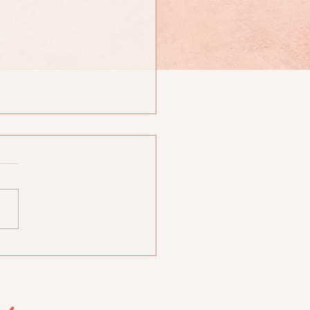
"Pour maigrir, il faut boire
up d'eau !"