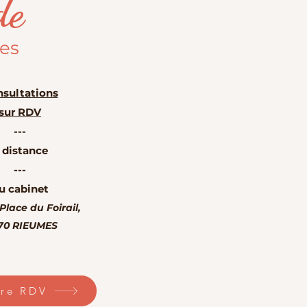
de
les
sultations
sur RDV
---
 distance
---
u cabinet
 Place du Foirail,
70 RIEUMES
dre RDV