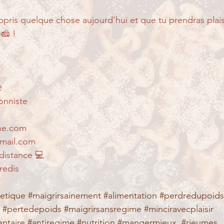
ppris quelque chose aujourd'hui et que tu prendras plais
🧀 ! 

onniste
nne.com
gmail.com
 distance 💻
redis 
tetique
#maigrirsainement
#alimentation
#perdredupoids
#pertedepoids
#maigrirsansregime
#minciravecplaisir
ntaire
#antiregime
#nutrition
#mangermieux
#rieumes