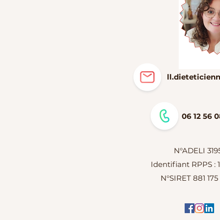
ll.dietetici
06 12 56 0
N°ADELI 319
Identifiant RPPS :
N°SIRET 881 175