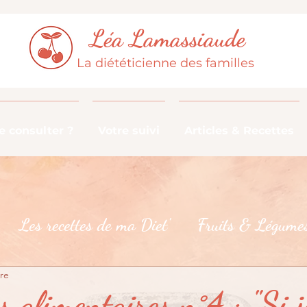
Léa Lamassiaude
La diététicienne des familles
 consulter ?
Votre suivi
Articles & Recettes
Les recettes de ma Diet'
Fruits & Légumes
ure
De la fourche à la fourchette
Les croyances 
 alimentaires n°4 : "Si j