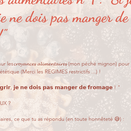
er ?
Partage de suivi...
Pour les petits...
je ne dois pas manger de
!"
s𝓬𝓻𝓸𝔂𝓪𝓷𝓬𝓮𝓼 𝓪𝓵𝓲𝓶𝓮𝓷𝓽𝓪𝓲𝓻𝓮𝓼 (mon péché mignon) pou
ététique (Merci les REGIMES restrictifs ...) ! 
𝗴𝗿𝗶𝗿, 𝗷𝗲 𝗻𝗲 𝗱𝗼𝗶𝘀 𝗽𝗮𝘀 𝗺𝗮𝗻𝗴𝗲𝗿 𝗱𝗲 𝗳𝗿𝗼𝗺𝗮𝗴𝗲 ! "
UX ? 
res, ce que tu as répondu (en toute honnêteté 😅) : 