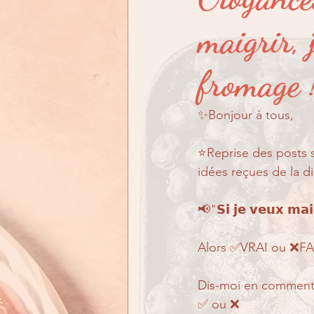
En quoi puis-je vous aid
maigrir, 
fromage 
✨Bonjour à tous, 
⭐Reprise des posts sur le
idées reçues de la di
📢"𝗦𝗶 𝗷𝗲 𝘃𝗲𝘂𝘅 𝗺𝗮𝗶
Alors ✅VRAI ou ❌FA
Dis-moi en commentai
✅ ou ❌ 