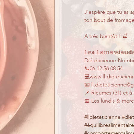
J'espère que tu as a
ton bout de fromage
A très bientôt ! 🍒
𝕃𝕖𝕒 𝕃𝕒𝕞𝕒𝕤𝕤𝕚𝕒𝕦𝕕
Diététicienne-Nutriti
📞06.12.56.08.54
💻www.ll-dieteticie
📧 ll.dieteticienne@
📌 Rieumes (31) et à
📅 Les lundis & merc
#lldieteticienne
#die
#équilibrealimentaire
#comportementalime