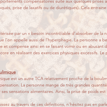
portements compensatoires suite aux quelques prises al
ués, prise de laxatifs ou de diurétiques). Cela entraine
ctérisée par un « besoin incontrôlable d’absorber de la n
ue l’on appelle aussi de l’hyperphagie. La personne a be
re et compense ainsi en se faisant vomir ou en abusant de
core en réalisant des exercices physiques excessifs. Le 
ulimique
ique est un autre TCA relativement proche de la boulimi
ensation. La personne mange de très grandes quantité
 ses sensations alimentaires. Ainsi, la prise de poids est 
ssez au travers de ces définitions, n'hésitez pas en parle