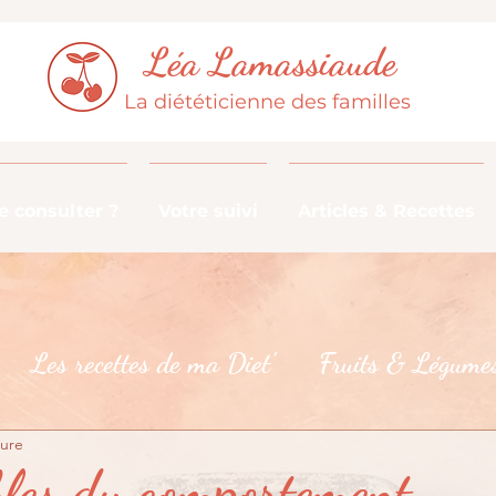
Léa Lamassiaude
La diététicienne des familles
 consulter ?
Votre suivi
Articles & Recettes
Les recettes de ma Diet'
Fruits & Légumes
ture
De la fourche à la fourchette
Les croyances 
bles du comportement