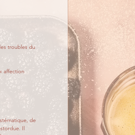
les troubles du 
 affection 
ystématique, de 
tordue. Il 