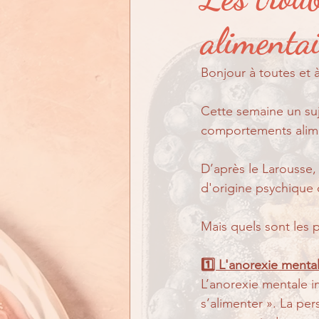
En quoi puis-je vous aid
alimenta
Bonjour à toutes et à
Cette semaine un suj
comportements alime
D’après le Larousse,
d'origine psychique 
Mais quels sont les 
1️⃣ L'anorexie menta
L’anorexie mentale i
s’alimenter ». La pe