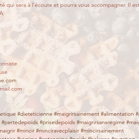
é qui sera à l'écoute et pourra vous accompagner. Il est 
A. 
onniste
use
nne.com
gmail.com
tetique
#dieteticienne
#maigrirsainement
#alimentation
#
#pertedepoids
#prisedepoids
#maigrirsansregime
#mai
maigrir
#mincir
#minciravecplaisir
#mincirsainement