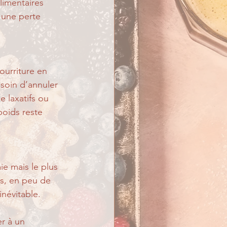
imentaires 
 une perte 
ourriture en 
soin d’annuler 
 laxatifs ou 
poids reste 
e mais le plus 
s, en peu de 
inévitable. 
r à un 