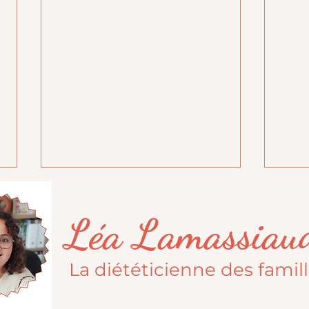
Léa Lamassiau
Maigri
La diététicienne des famil
Vous n'êtes pas qu'un poids !