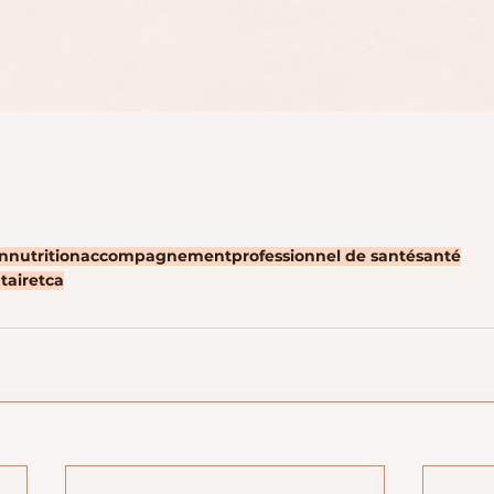
on
nutrition
accompagnement
professionnel de santé
santé
taire
tca