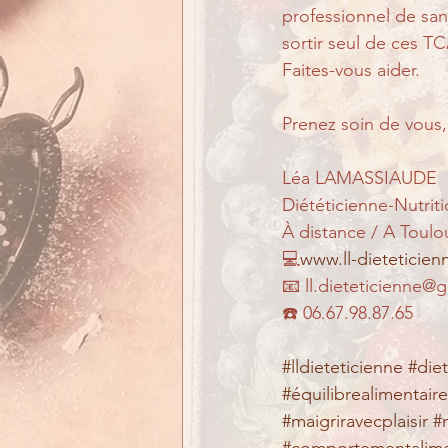
professionnel de sant
sortir seul de ces TC
Faites-vous aider.
Prenez soin de vous,
Léa LAMASSIAUDE
Diététicienne-Nutriti
À distance / A Toulo
💻
www.ll-dieteticie
📧 ll.dieteticienne@
☎️ 06.67.98.87.65
#lldieteticienne
#die
#équilibrealimentaire
#maigriravecplaisir
#