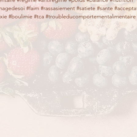
ntaire
#regime
#antiregime
#poids
#balance
#nutrition
magedesoi
#faim
#rassasiement
#satiete
#sante
#accepta
xie
#boulimie
#tca
#troubleducomportementalimentaire