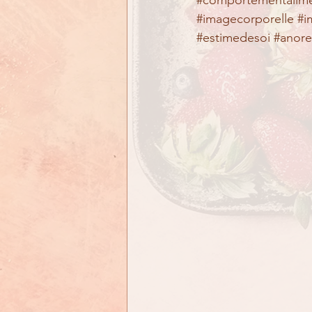
#comportementalime
#imagecorporelle
#i
#estimedesoi
#anore