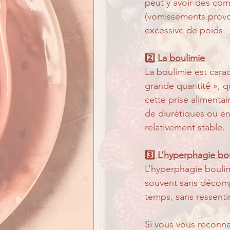
peut y avoir des com
(vomissements provoq
excessive de poids.
2️⃣ La boulimie
La boulimie est cara
grande quantité », q
cette prise alimentai
de diurétiques ou en
relativement stable.
3️⃣ L’hyperphagie bo
L’hyperphagie boulim
souvent sans décomp
temps, sans ressentir
Si vous vous reconnai