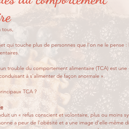
er ?
Partage de suivi...
Pour les petits...
ire
 tous, 
et qui touche plus de personnes que l'on ne le pense : 
ntaires. 
 un trouble du comportement alimentaire (TCA) est une «
conduisant à s'alimenter de façon anormale ». 
principaux TCA ?
le
nduit un « refus conscient et volontaire, plus ou moins s
rsonne a peur de l’obésité et a une image d’elle-même dis