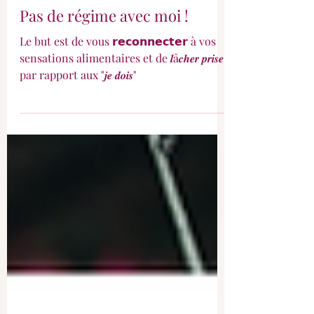
Pas de régime avec moi !
Le but est de vous 𝗿𝗲𝗰𝗼𝗻𝗻𝗲𝗰𝘁𝗲𝗿 à vos
sensations alimentaires et de 𝒍â𝒄𝒉𝒆𝒓 𝒑𝒓𝒊𝒔𝒆
par rapport aux "𝒋𝒆 𝒅𝒐𝒊𝒔"