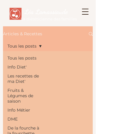
Léa Lamassiaude
La diététicienne des familles
Articles & Recettes
Tous les posts
Tous les posts
Info Diet'
Les recettes de
ma Diet'
Fruits &
Légumes de
saison
Info Métier
DME
De la fourche à
la fourchette