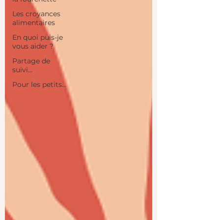
Les croyances
alimentaires
En quoi puis-je
vous aider ?
Partage de
suivi...
Pour les petits...