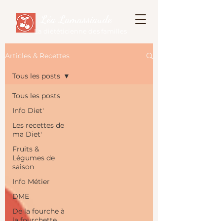
Léa Lamassiaude
La diététicienne des familles
Articles & Recettes
Tous les posts
Tous les posts
Info Diet'
Les recettes de
ma Diet'
Fruits &
Légumes de
saison
Info Métier
DME
De la fourche à
la fourchette