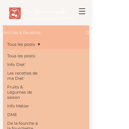
Léa Lamassiaude
La diététicienne des familles
Articles & Recettes
Tous les posts
Tous les posts
Info Diet'
Les recettes de
ma Diet'
Fruits &
Légumes de
saison
Info Métier
DME
De la fourche à
la fourchette