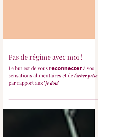
Pas de régime avec moi !
Le but est de vous 𝗿𝗲𝗰𝗼𝗻𝗻𝗲𝗰𝘁𝗲𝗿 à vos
sensations alimentaires et de 𝒍â𝒄𝒉𝒆𝒓 𝒑𝒓𝒊𝒔𝒆
par rapport aux "𝒋𝒆 𝒅𝒐𝒊𝒔"