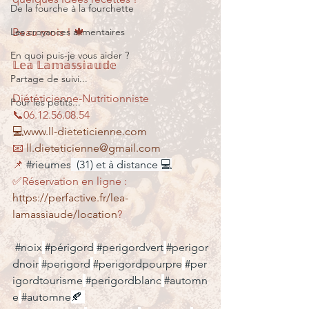
De la fourche à la fourchette
Les croyances alimentaires
Beau mois ! 🍁
En quoi puis-je vous aider ?
𝕃𝕖𝕒 𝕃𝕒𝕞𝕒𝕤𝕤𝕚𝕒𝕦𝕕𝕖
Partage de suivi...
Diététicienne-Nutritionniste
Pour les petits...
📞06.12.56.08.54
💻www.ll-dieteticienne.com
📧 
ll.dieteticienne@gmail.com
📌 
#rieumes
  (31) et à distance 💻
✅Réservation en ligne : 
https://perfactive.fr/lea-
lamassiaude/location
?
#noix
#périgord
#perigordvert
#perigor
dnoir
#perigord
#perigordpourpre
#per
igordtourisme
#perigordblanc
#automn
e
#automne
🍂 