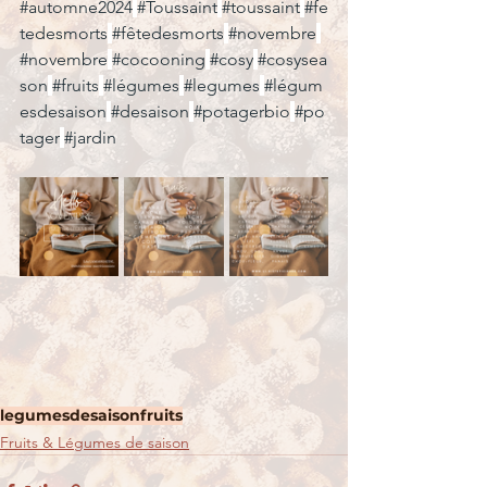
#automne2024
#Toussaint
#toussaint
#fe
tedesmorts
#fêtedesmorts
#novembre
#novembre
#cocooning
#cosy
#cosysea
son
#fruits
#légumes
#legumes
#légum
esdesaison
#desaison
#potagerbio
#po
tager
#jardin
legumes
desaison
fruits
Fruits & Légumes de saison