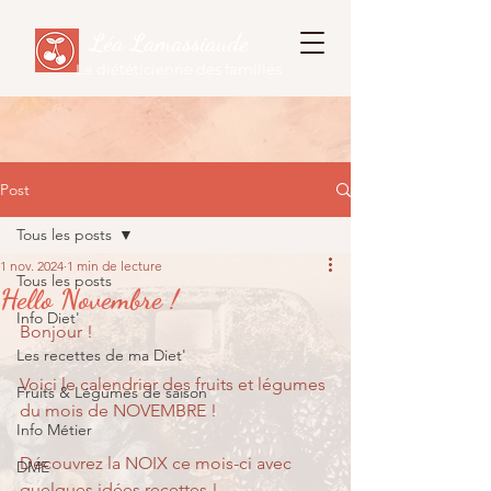
Léa Lamassiaude
La diététicienne des familles
Post
Tous les posts
1 nov. 2024
1 min de lecture
Tous les posts
Hello Novembre !
Info Diet'
Bonjour !
Les recettes de ma Diet'
Voici le calendrier des fruits et légumes 
Fruits & Légumes de saison
du mois de NOVEMBRE !
Info Métier
Découvrez la NOIX ce mois-ci avec 
DME
quelques idées recettes !