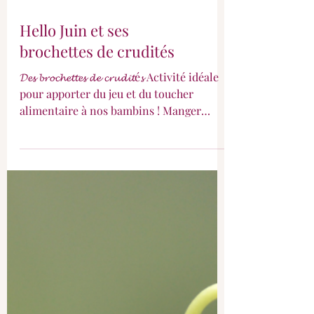
Hello Juin et ses
brochettes de crudités
𝓓𝓮𝓼 𝓫𝓻𝓸𝓬𝓱𝓮𝓽𝓽𝓮𝓼 𝓭𝓮 𝓬𝓻𝓾𝓭𝓲𝓽é𝓼 Activité idéale
pour apporter du jeu et du toucher
alimentaire à nos bambins ! Manger
passe aussi par le toucher !