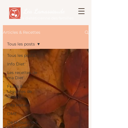
Léa Lamassiaude
La diététicienne des familles
Articles & Recettes
Tous les posts
Tous les posts
Info Diet'
Les recettes de
ma Diet'
Fruits &
Légumes de
saison
Info Métier
DME
De la fourche à
la fourchette