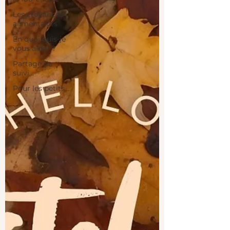
Les croyances
alimentaires
En quoi puis-je
vous aider ?
Partage de
suivi...
Pour les petits...