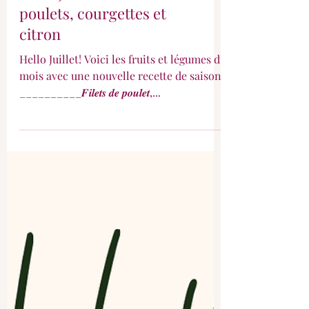
Hello Juillet et ses filets de
poulets, courgettes et
citron
Hello Juillet! Voici les fruits et légumes du
mois avec une nouvelle recette de saison:
__________𝑭𝒊𝒍𝒆𝒕𝒔 𝒅𝒆 𝒑𝒐𝒖𝒍𝒆𝒕,...