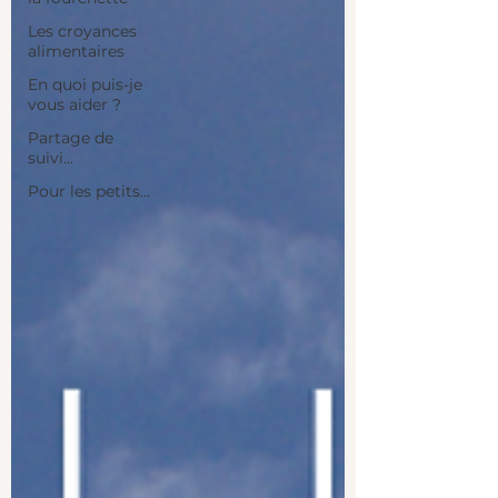
Les croyances
alimentaires
En quoi puis-je
vous aider ?
Partage de
suivi...
Pour les petits...