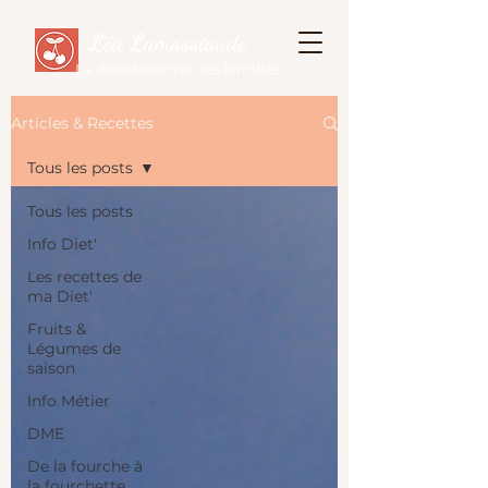
Léa Lamassiaude
La diététicienne des familles
Articles & Recettes
Tous les posts
Tous les posts
Info Diet'
Les recettes de
ma Diet'
Fruits &
Légumes de
saison
Info Métier
DME
De la fourche à
la fourchette