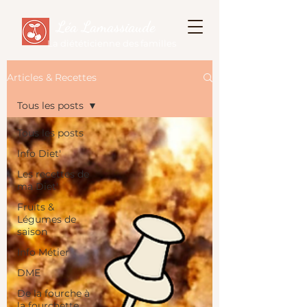
Léa Lamassiaude
La diététicienne des familles
Articles & Recettes
Tous les posts
Tous les posts
Info Diet'
Les recettes de
ma Diet'
Fruits &
Légumes de
saison
Info Métier
DME
De la fourche à
la fourchette