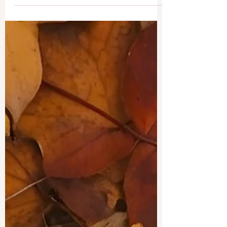
Hello ! Vous la vouliez, la voici : la recette
des 𝑪𝒊𝒏𝒏𝒂𝒎𝒐𝒏 𝑹𝒐𝒍𝒍𝒔 𝑬𝒙𝒑𝒓𝒆𝒔𝒔 (ou les
escargots à la cannelle...)
𝙸𝚗𝚐𝚛é𝚍𝚒𝚎𝚗𝚝𝚜 : 🔸 2 pâtes feuilletées
🔸Cannelle 🔸Sucre complet type
Rapadura ou Muscovado 🔸Papier cuisson
𝙿𝚛é𝚙𝚊𝚛𝚊𝚝𝚒𝚘𝚗 : 🔸 Préchauffer le four à
180 °C. 🔸 Etaler la première pâte
feuilletée, en gardant la seconde au frais.
🔸 Saupoudrer de sucre complet et de
cannelle toute la pâte. 🔸 Déposer la
seconde pâte feuilletée sur l