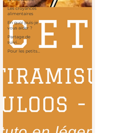
Les croyances
alimentaires
En quoi puis-je
vous aider ?
Partage de
suivi...
Pour les petits...