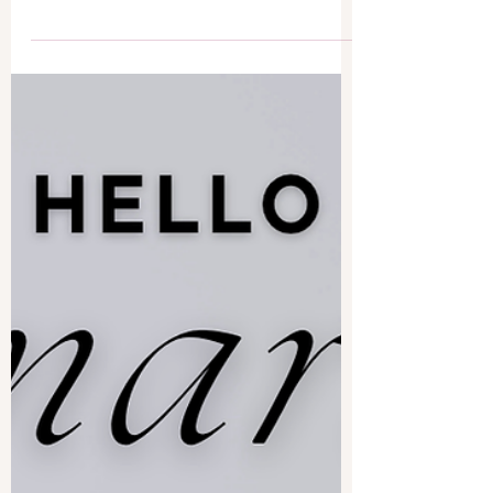
Hello Avril 2026 !
Voici le calendrier des fruits et légumes
du mois ! Bonjour asperges et les
premières fraises ! Et pour les parents,
faites défiler jusqu'à la 4ème image 👌🌈
🌺