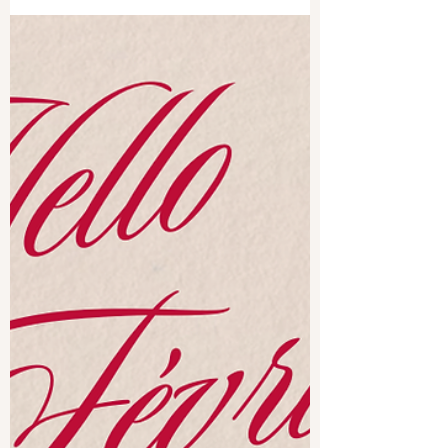
Hello Mars 2026
(Pssssttt : si tu veux faire le point sur
l'alimentation de ton (tout) petit, n'hésite
pas à me contacter ou à prendre RDV en
ligne, pour que l'on fasse le point
ensemble 😀 )