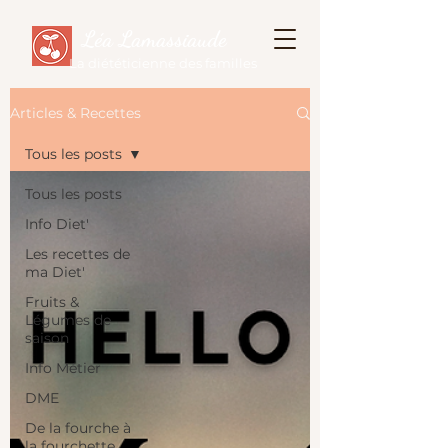
Léa Lamassiaude
La diététicienne des familles
Articles & Recettes
Tous les posts
Tous les posts
Info Diet'
Les recettes de
ma Diet'
Fruits &
Légumes de
saison
Info Métier
DME
De la fourche à
la fourchette