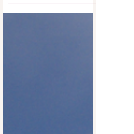
Hello M A I ! Voici le calendrier des fruits
et légumes du mois ! Et pour les parents,
faites défiler jusqu'à la 4ème image 👌🌈
🌺