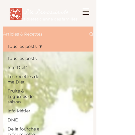
Léa Lamassiaude
La diététicienne des familles
Articles & Recettes
Tous les posts
Tous les posts
Info Diet'
Les recettes de
ma Diet'
Fruits &
Légumes de
saison
Info Métier
DME
De la fourche à
la fourchette