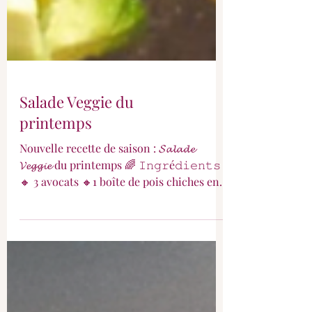
Salade Veggie du
printemps
Nouvelle recette de saison : 𝓢𝓪𝓵𝓪𝓭𝓮
𝓥𝓮𝓰𝓰𝓲𝓮 du printemps 🌈 𝙸𝚗𝚐𝚛é𝚍𝚒𝚎𝚗𝚝𝚜 :
🔸 3 avocats 🔸1 boîte de pois chiches en
conserve 🔸1 plaque de féta 🔸 Quelques
tomates séchées marinées 🔸 1 C à C de
pesto vert 🔸 Jus de citron 🔸 4 C à S
d'huile d'olive