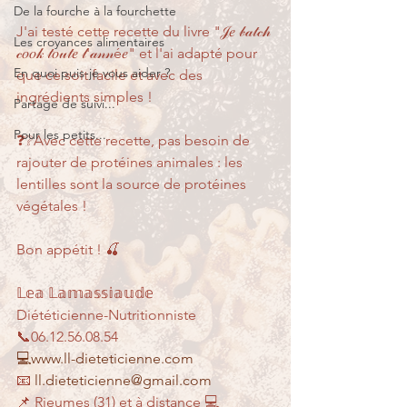
De la fourche à la fourchette
J'ai testé cette recette du livre "𝒥𝑒 𝒷𝒶𝓉𝒸𝒽 
Les croyances alimentaires
𝒸𝑜𝑜𝓀 𝓉𝑜𝓊𝓉𝑒 𝓁'𝒶𝓃𝓃é𝑒" et l'ai adapté pour 
En quoi puis-je vous aider ?
que ce soit facile et avec des 
ingrédients simples !
Partage de suivi...
Pour les petits...
❓❔Avec cette recette, pas besoin de 
rajouter de protéines animales : les 
lentilles sont la source de protéines 
végétales !
Bon appétit ! 🍒
𝕃𝕖𝕒 𝕃𝕒𝕞𝕒𝕤𝕤𝕚𝕒𝕦𝕕𝕖
Diététicienne-Nutritionniste
📞06.12.56.08.54
💻www.ll-dieteticienne.com
📧 
ll.dieteticienne@gmail.com
📌 Rieumes (31) et à distance 💻