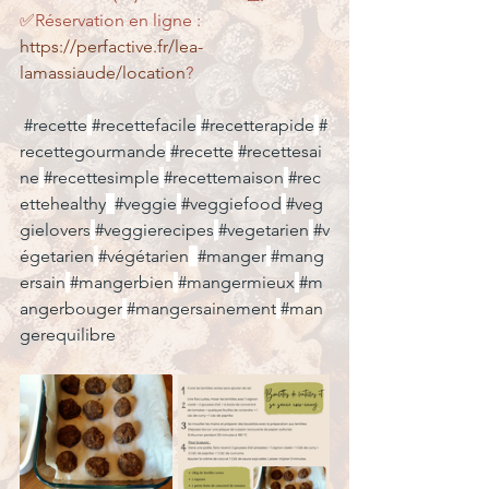
✅Réservation en ligne : 
https://perfactive.fr/lea-
lamassiaude/location
?
#recette
#recettefacile
#recetterapide
#
recettegourmande
#recette
#recettesai
ne
#recettesimple
#recettemaison
#rec
ettehealthy
#veggie
#veggiefood
#veg
gielovers
#veggierecipes
#vegetarien
#v
égetarien
#végétarien
#manger
#mang
ersain
#mangerbien
#mangermieux
#m
angerbouger
#mangersainement
#man
gerequilibre