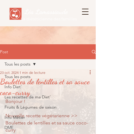
Léa Lamassiaude
La diététicienne des familles
Post
Tous les posts
23 oct. 2024
1 min de lecture
Tous les posts
Boulettes de lentilles et sa sauce
Info Diet'
coco-curry
Les recettes de ma Diet'
Bonjour !
Fruits & Légumes de saison
Nouvelle recette végétarienne >> 
Info Métier
Boulettes de lentilles et sa sauce coco-
DME
curry