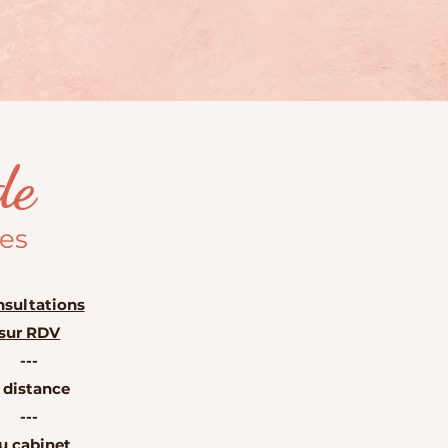
de
les
sultations
sur RDV
---
 distance
---
u cabinet