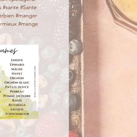
s
#sante
#Sante
rbien
#manger
rmieux
#mange