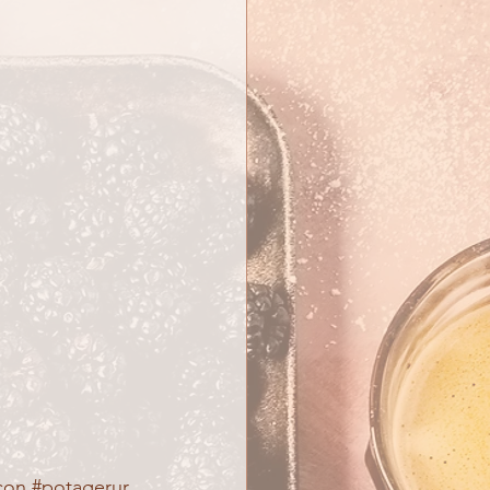
con
#potagerur