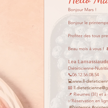
En quoi puis-je vous aid
Bonjour Mars !
Bonjour le printemps 
Profitez des tous pre
Beau mois à vous ! 
𝕃𝕖𝕒 𝕃𝕒𝕞𝕒𝕤𝕤𝕚𝕒𝕦𝕕
Diététicienne-Nutriti
📞06.12.56.08.54
💻www.ll-dieteticie
📧 
ll.dieteticienne@
📌 Rieumes (31) et à
✅Réservation en lign
#Printemps
#printe