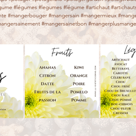
egume
#légumes
#legumes
#légume
#artichaut
#artichaut
nte
#mangerbouger
#mangersain
#mangermieux
#mange
angersainement
#mangersainetbon
#mangerplusmange