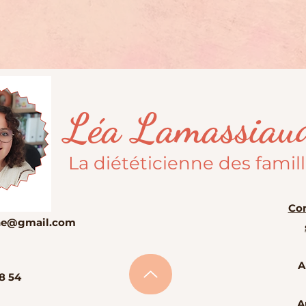
Léa Lamassiau
La diététicienne des famil
Con
enne@gmail.com
A
8 54
A