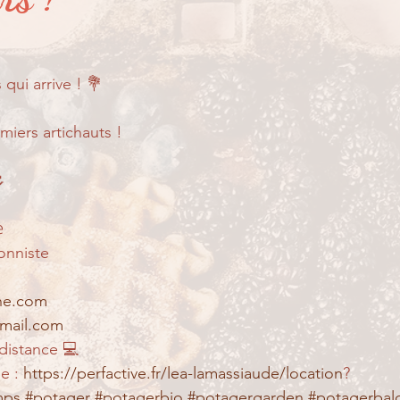
er ?
Partage de suivi...
Pour les petits...
qui arrive ! 💐
miers artichauts !


onniste
nne.com
gmail.com
 distance 💻
e : 
https://perfactive.fr/lea-lamassiaude/location
?
mps
#potager
#potagerbio
#potagergarden
#potagerbal