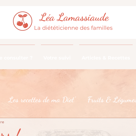
Léa Lamassiaude
La diététicienne des familles
 consulter ?
Votre suivi
Articles & Recettes
Les recettes de ma Diet'
Fruits & Légumes
ure
De la fourche à la fourchette
Les croyances 
rs !