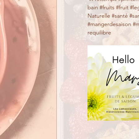
bain
#fruits
#fruit
#l
Naturelle
#santé
#sa
#mangerdesaison
#m
requilibre