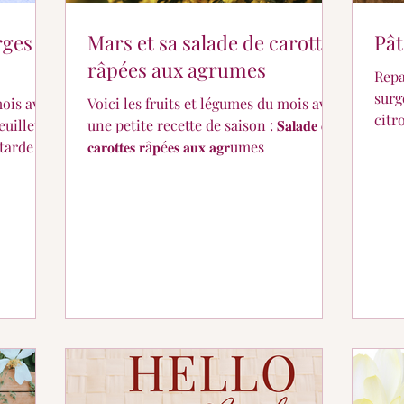
rges
Mars et sa salade de carottes
Pâ
râpées aux agrumes
Repas 
surg
mois avec
Voici les fruits et légumes du mois avec
citr
une petite recette de saison : 𝐒𝐚𝐥𝐚𝐝𝐞 𝐝𝐞
tarde et
𝐜𝐚𝐫𝐨𝐭𝐭𝐞𝐬 𝐫â𝐩é𝐞𝐬 𝐚𝐮𝐱 𝐚𝐠𝐫umes