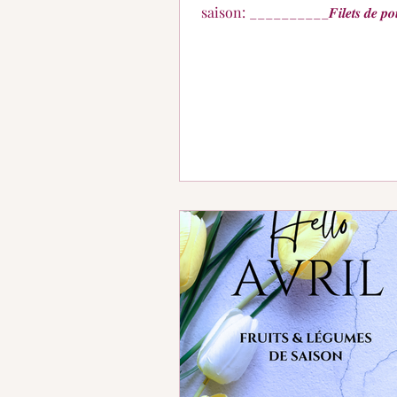
saison: __________𝑭𝒊𝒍𝒆𝒕𝒔 𝒅𝒆 𝒑𝒐𝒖𝒍