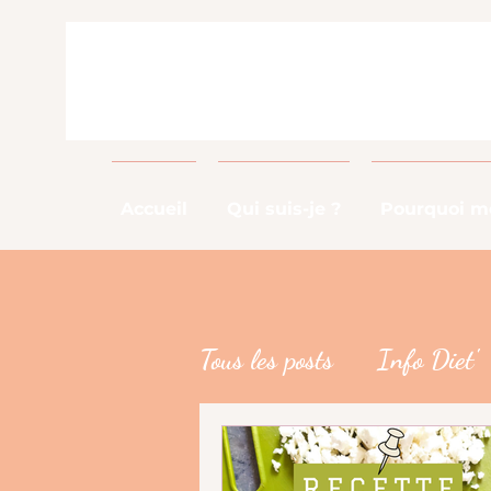
Accueil
Qui suis-je ?
Pourquoi me
Tous les posts
Info Diet'
Info Métier
DME