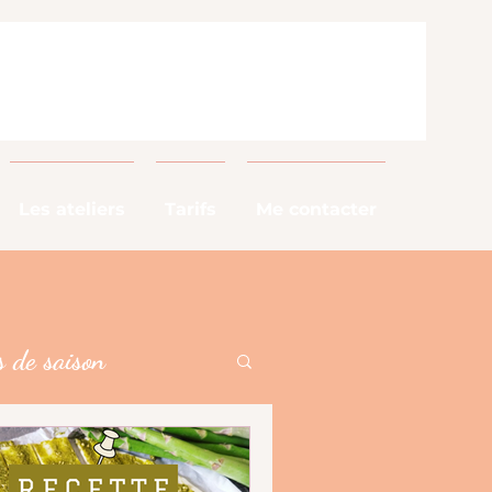
Les ateliers
Tarifs
Me contacter
 de saison
alimentaires