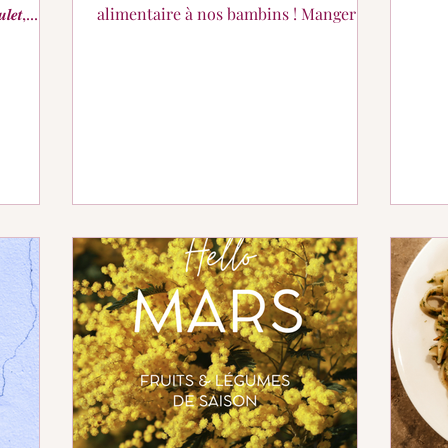
𝒆𝒕,...
alimentaire à nos bambins ! Manger
passe aussi par le toucher !