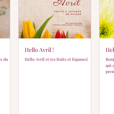
Hello Avril !
Hel
es du
Hello Avril et tes fruits et légumes!
Bonj
qui 
prem
! 🌷 