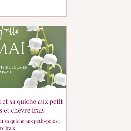
lletée 🔸3 CàS de pesto vert (pesto
e ok aussi 😉) 🔸1 botte d'asperges
s fraîches 𝙿𝚛é𝚙𝚊𝚛𝚊𝚝𝚒𝚘𝚗 : 🔸
hauffer le four à 180 °C 🔸 E
 et sa quiche aux petit-
s et chèvre frais
et sa quiche aux petit-pois et
re frais