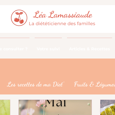
Léa Lamassiaude
La diététicienne des familles
 consulter ?
Votre suivi
Articles & Recettes
Les recettes de ma Diet'
Fruits & Légumes
De la fourche à la fourchette
Les croyances 