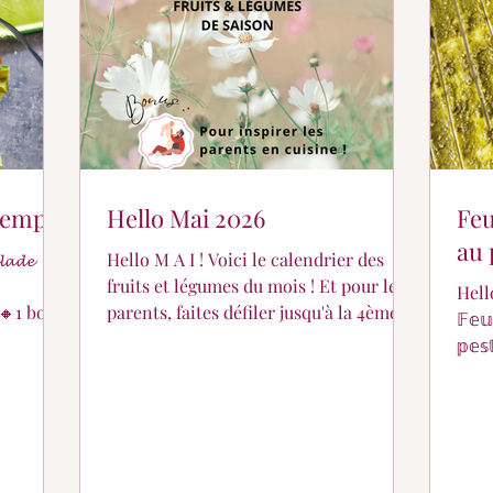
er ?
Partage de suivi...
Pour les petits...
ntemps
Hello Mai 2026
Feu
au 
𝓪𝓭𝓮
Hello M A I ! Voici le calendrier des
fruits et légumes du mois ! Et pour les
Hell
parents, faites défiler jusqu'à la 4ème
𝔽𝕖𝕦
image 👌🌈🌺
𝕡𝕖
aspe
prod
olive
son 
gour
valeu