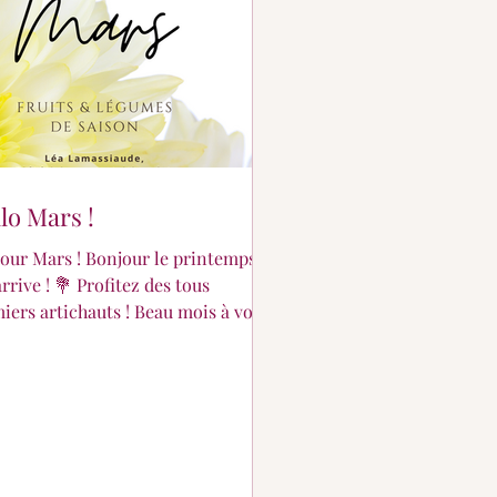
lo Mars !
our Mars ! Bonjour le printemps
arrive ! 💐 Profitez des tous
iers artichauts ! Beau mois à vous
𝕖𝕒...