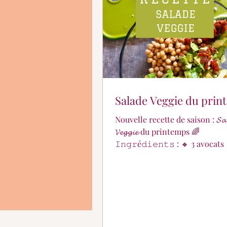
En quoi puis-je vous aid
Salade Veggie du pri
Nouvelle recette de saison : 𝓢𝓪𝓵
𝓥𝓮𝓰𝓰𝓲𝓮 du printemps 🌈
𝙸𝚗𝚐𝚛é𝚍𝚒𝚎𝚗𝚝𝚜 : 🔸 3 avocats 🔸1 boîte
de pois chiches en conserve 🔸1 plaque
de féta 🔸 Quelques tomates séchées
marinées 🔸 1 C à C de pesto vert 🔸 Jus
de citron 🔸 4 C à S d'huile d'