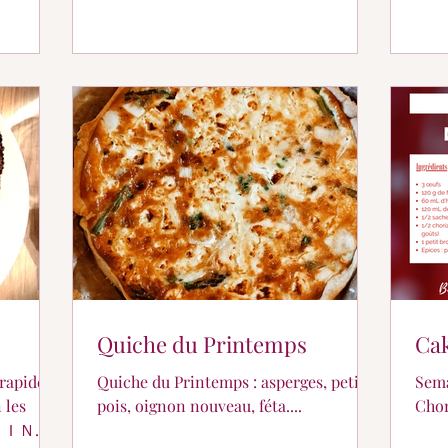
Quiche du Printemps
Cak
rapide,
Quiche du Printemps : asperges, petit-
Sema
 les
pois, oignon nouveau, féta....
Chor
ＡＲＴＩＮＥ