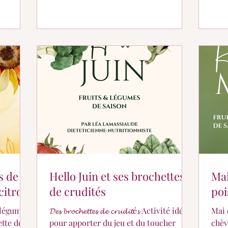
feui
roug
verte
Préc
ts de
Hello Juin et ses brochettes
Mai
citron
de crudités
poi
t légumes
𝓓𝓮𝓼 𝓫𝓻𝓸𝓬𝓱𝓮𝓽𝓽𝓮𝓼 𝓭𝓮 𝓬𝓻𝓾𝓭𝓲𝓽é𝓼 Activité idéale
Mai 
tte de
pour apporter du jeu et du toucher
chèv