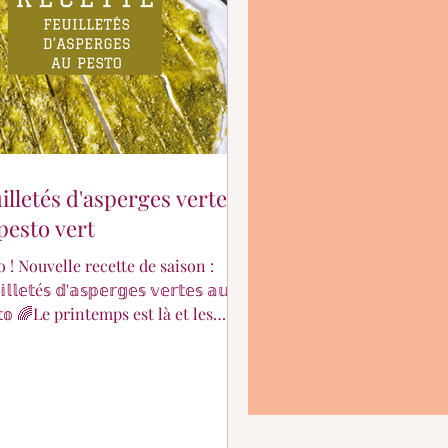
illetés d'asperges vertes
pesto vert
o ! Nouvelle recette de saison :
𝕝𝕝𝕖𝕥é𝕤 𝕕'𝕒𝕤𝕡𝕖𝕣𝕘𝕖𝕤 𝕧𝕖𝕣𝕥𝕖𝕤 𝕒𝕦
𝕥𝕠 🌈Le printemps est là et les
rges aussi ! Ce légume devient un
uit d'exception compte tenu de
prix ! Alors voici une recette
mande pour l'apprécier à sa juste
r ! 𝙸𝚗𝚐𝚛é𝚍𝚒𝚎𝚗𝚝𝚜 : 🔸 1 pâte