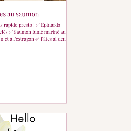
tes au saumon
rapido presto ! ✅ Epinards
elés ✅ Saumon fumé mariné au
on et à l'estragon ✅ Pâtes al dente