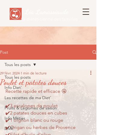
Léa Lamassiaude
La diététicienne des familles
Post
Tous les posts
29 févr. 2024
1 min de lecture
Tous les posts
Poulet et patates douces
Info Diet'
Recette rapide et efficace 🤤
Les recettes de ma Diet'
✔️3 escalopes de poulet
Fruits & Légumes de saison
✔️2 patates douces en cubes
Info Métier
✔️1 oignon blanc ou rouge
✔️Origan ou herbes de Provence
DME
✔️Filet d'huile d'olive