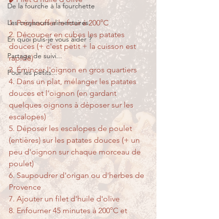
De la fourche à la fourchette
Les croyances alimentaires
1. Préchauffer le four à 200°C
2. Découper en cubes les patates 
En quoi puis-je vous aider ?
douces (+ c'est petit + la cuisson est 
Partage de suivi...
rapide)
3. Émincer l'oignon en gros quartiers
Pour les petits...
4. Dans un plat, mélanger les patates 
douces et l'oignon (en gardant 
quelques oignons à déposer sur les 
escalopes)
5. Déposer les escalopes de poulet 
(entières) sur les patates douces (+ un 
peu d'oignon sur chaque morceau de 
poulet)
6. Saupoudrer d'origan ou d'herbes de 
Provence
7. Ajouter un filet d'huile d'olive
8. Enfourner 45 minutes à 200°C et 