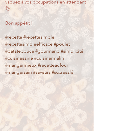
vaquez à vos occupations en attendant 
👌
Bon appétit !
#recette
#recettesimple
#recettesimpleefficace
#poulet
#patatedouce
#gourmand
#simplicité
#cuisinesaine
#cuisinermalin
#mangermieux
#recetteaufour
#mangersain
#saveurs
#sucrésalé