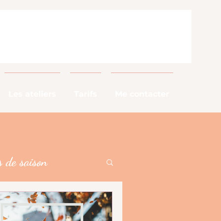
Les ateliers
Tarifs
Me contacter
 de saison
alimentaires