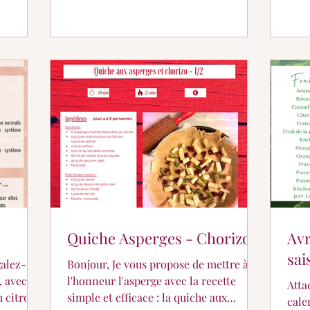
Quiche Asperges - Chorizo
Avr
sai
galez-
Bonjour, Je vous propose de mettre à
, avec un
l'honneur l'asperge avec la recette
Atta
u citron,
simple et efficace : la quiche aux
cale