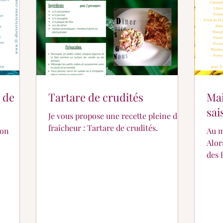
s de
Tartare de crudités
Mai
sai
Je vous propose une recette pleine de
fraîcheur : Tartare de crudités.
son
Au mo
Alor
des 