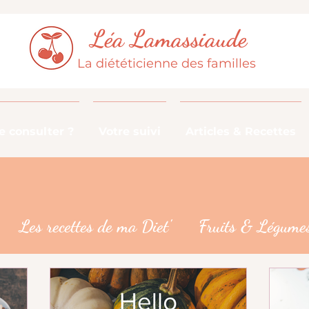
Léa Lamassiaude
La diététicienne des familles
 consulter ?
Votre suivi
Articles & Recettes
Les recettes de ma Diet'
Fruits & Légumes
De la fourche à la fourchette
Les croyances 