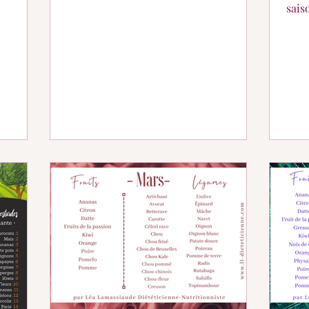
asperges et chorizo !
sais