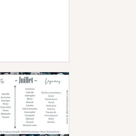
𝕖𝕒...