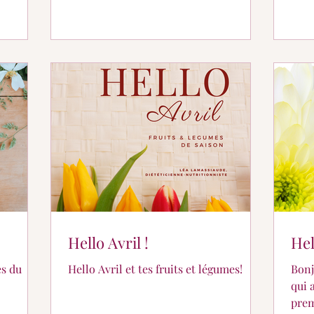
Hello Avril !
Hel
es du
Hello Avril et tes fruits et légumes!
Bonj
qui 
prem