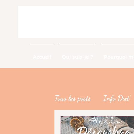
Accueil
Qui suis-je ?
Pourquoi me
Tous les posts
Info Diet'
Info Métier
DME