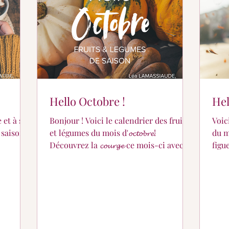
er ?
Partage de suivi...
Pour les petits...
Hello Octobre !
Hel
et à ses
Bonjour ! Voici le calendrier des fruits
Voic
saison !
et légumes du mois d'𝓸𝓬𝓽𝓸𝓫𝓻𝓮!
du m
Découvrez la 𝓬𝓸𝓾𝓻𝓰𝓮 ce mois-ci avec
figu
quelques idées...
recet