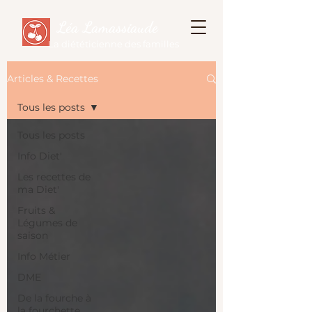
Léa Lamassiaude
La diététicienne des familles
Articles & Recettes
Tous les posts
Tous les posts
Info Diet'
Les recettes de
ma Diet'
Fruits &
Légumes de
saison
Info Métier
DME
De la fourche à
la fourchette