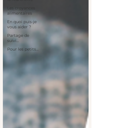
Les croyances
alimentaires
En quoi puis-je
vous aider ?
Partage de
suivi...
Pour les petits...