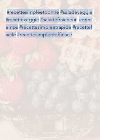
#recettesimpleetbonne
#saladeveggie
#recetteveggie
#saladefraicheur
#print
emps
#recettesimpleetrapide
#recettef
acile
#recettesimpleetefficace