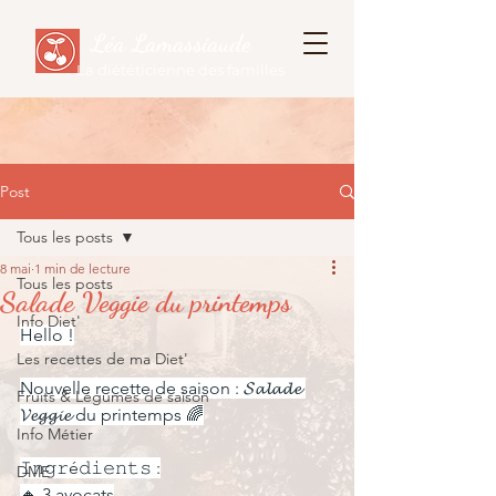
Léa Lamassiaude
La diététicienne des familles
Post
Tous les posts
8 mai
1 min de lecture
Tous les posts
Salade Veggie du printemps
Info Diet'
Hello !
Les recettes de ma Diet'
Nouvelle recette de saison : 𝓢𝓪𝓵𝓪𝓭𝓮 
Fruits & Légumes de saison
𝓥𝓮𝓰𝓰𝓲𝓮 du printemps 🌈
Info Métier
𝙸𝚗𝚐𝚛é𝚍𝚒𝚎𝚗𝚝𝚜 :
DME
🔸 3 avocats