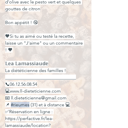
d'olive avec le pesto vert et quelques 
gouttes de citron
Bon appétit ! 🤤
🧡Si tu as aimé ou testé la recette, 
laisse un "J'aime" ou un commentaire 
! 🧡
𝕃𝕖𝕒 𝕃𝕒𝕞𝕒𝕤𝕤𝕚𝕒𝕦𝕕𝕖
La diététicienne des familles !
_______________________________
📞06.12.56.08.54
💻www.ll-dieteticienne.com
📧 
ll.dieteticienne@gmail.com
📌 
#rieumes
 (31) et à distance 💻
✅Réservation en ligne : 
https://perfactive.fr/lea-
lamassiaude/location
?