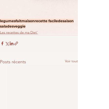
legumes
faitmaison
recette facile
desaison
salades
veggie
Les recettes de ma Diet'
Voir tout
Posts récents