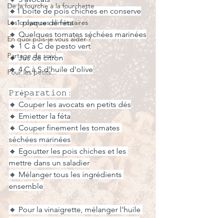
De la fourche à la fourchette
🔸1 boîte de pois chiches en conserve
Les croyances alimentaires
🔸1 plaque de féta
🔸 Quelques tomates séchées marinées
En quoi puis-je vous aider ?
🔸 1 C à C de pesto vert
Partage de suivi...
🔸 Jus de citron
🔸 4 C à S d'huile d'olive
Pour les petits...
𝙿𝚛é𝚙𝚊𝚛𝚊𝚝𝚒𝚘𝚗 :
🔸 Couper les avocats en petits dés
🔸 Emietter la féta
🔸 Couper finement les tomates 
séchées marinées
🔸 Egoutter les pois chiches et les 
mettre dans un saladier
🔸 Mélanger tous les ingrédients 
ensemble
🔸 Pour la vinaigrette, mélanger l'huile 