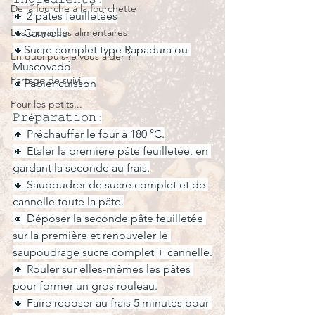
De la fourche à la fourchette
🔸 2 pâtes feuilletées
Les croyances alimentaires
🔸Cannelle
🔸Sucre complet type Rapadura ou 
En quoi puis-je vous aider ?
Muscovado
Partage de suivi...
🔸Papier cuisson
Pour les petits...
𝙿𝚛é𝚙𝚊𝚛𝚊𝚝𝚒𝚘𝚗 :
🔸 Préchauffer le four à 180 °C.
🔸 Etaler la première pâte feuilletée, en 
gardant la seconde au frais.
🔸 Saupoudrer de sucre complet et de 
cannelle toute la pâte.
🔸 Déposer la seconde pâte feuilletée 
sur la première et renouveler le 
saupoudrage sucre complet + cannelle.
🔸 Rouler sur elles-mêmes les pâtes 
pour former un gros rouleau.
🔸 Faire reposer au frais 5 minutes pour 