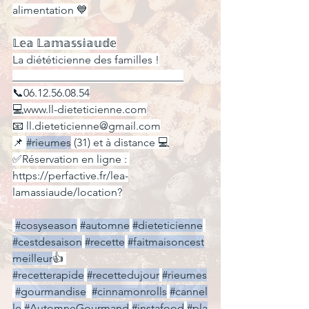
alimentation 💙
𝕃𝕖𝕒 𝕃𝕒𝕞𝕒𝕤𝕤𝕚𝕒𝕦𝕕𝕖
La diététicienne des familles !
_______________________________
📞06.12.56.08.54
💻www.ll-dieteticienne.com
📧 
ll.dieteticienne@gmail.com
📌 
#rieumes
 (31) et à distance 💻
✅Réservation en ligne : 
https://perfactive.fr/lea-
lamassiaude/location
?
#cosyseason
#automne
#dieteticienne
#cestdesaison
#recette
#faitmaisoncest
meilleur
👍 
#recetterapide
#recettedujour
#rieumes
#gourmandise
#cinnamonrolls
#cannel
le
#AutomneGourmand
#instafood
#pla