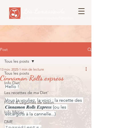
Léa Lamassiaude
La diététicienne des familles
Post
Tous les posts
13 nov. 2025
1 min de lecture
Tous les posts
Cinnamon Rolls express
Info Diet'
Hello !
Les recettes de ma Diet'
Vous la vouliez, la voici : la recette des 
Fruits & Légumes de saison
𝑪𝒊𝒏𝒏𝒂𝒎𝒐𝒏 𝑹𝒐𝒍𝒍𝒔 𝑬𝒙𝒑𝒓𝒆𝒔𝒔 (ou les 
Info Métier
escargots à la cannelle...)
DME
𝙸𝚗𝚐𝚛é𝚍𝚒𝚎𝚗𝚝𝚜 :