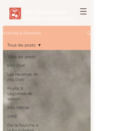
Léa Lamassiaude
La diététicienne des familles
Articles & Recettes
Tous les posts
Tous les posts
Info Diet'
Les recettes de
ma Diet'
Fruits &
Légumes de
saison
Info Métier
DME
De la fourche à
la fourchette