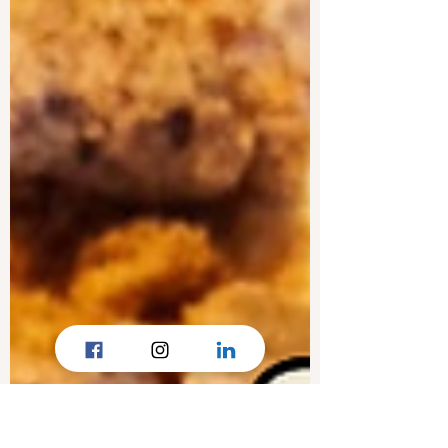
recette de l'année ! Une recette un peu
spéciale que j'ai soufflé à l'IA... 😅 (Je suis
davantage douée pour créer de vraies
recettes de cuisine) Que tous vos vœux de
2026 soient exaucés ! Prenez soin de vous
et à l'année prochaine en pleine forme !
(Pensez à bien vous hydrater avant,
pendant et surtout après....💦) A très vite !
✨