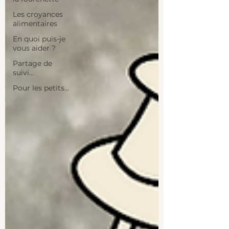
Les croyances
alimentaires
En quoi puis-je
vous aider ?
Partage de
suivi...
Pour les petits...