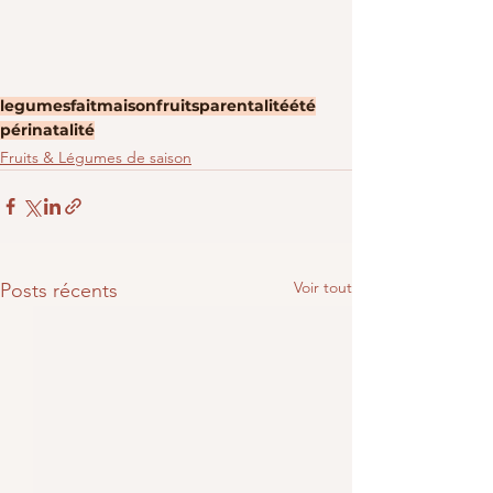
legumes
faitmaison
fruits
parentalité
été
périnatalité
Fruits & Légumes de saison
Voir tout
Posts récents