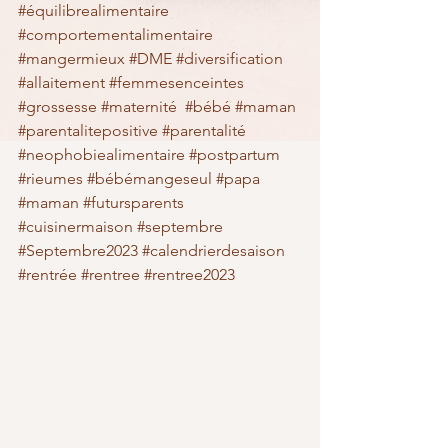
#équilibrealimentaire
#comportementalimentaire
#mangermieux
#DME
#diversification
#allaitement
#femmesenceintes
#grossesse
#maternité
#bébé
#maman
#parentalitepositive
#parentalité
#neophobiealimentaire
#postpartum
#rieumes
#bébémangeseul
#papa
#maman
#futursparents
#cuisinermaison
#septembre
#Septembre2023
#calendrierdesaison
#rentrée
#rentree
#rentree2023