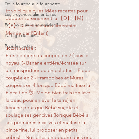
De la fourche à la fourchette
Et voici quelques idées recettes pour 
Les croyances alimentaires
débuter sereinement la 【D】【M】
En quoi puis-je vous aider ?
【E】(Diversification alimentaire 
Menée par l'Enfant).
Partage de suivi...
Pour les petits...
🍌𝔼𝕟 𝕤𝕦𝕔𝕣é :
Prune entière ou coupée en 2 (sans le 
noyau !)- Banane entière/écrasée sur 
un transporteur ou en galettes -  Figue 
coupée en 2 - Framboises et Mûres 
coupées en 4 lorsque Bébé maîtrise la 
Pince fine 👌- Melon bien frais (on lave 
la peau pour enlever la terre) en 
tranche pour que Bébé suçote et 
soulage ses gencives (lorsque Bébé a 
ses premières incisives et maîtrise la 
pince fine, lui proposer en petits 
cubes) -  Noisettes en poudre dans une 