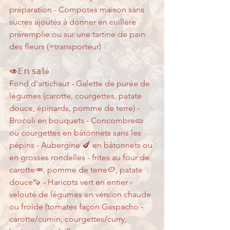
préparation - Compotes maison sans 
sucres ajoutés à donner en cuillère 
préremplie ou sur une tartine de pain 
des fleurs (=transporteur)
🥑𝔼𝕟 𝕤𝕒𝕝é :
Fond d'artichaut - Galette de purée de 
légumes (carotte, courgettes, patate 
douce, épinards, pomme de terre) -  
Brocoli en bouquets - Concombre🥒 
ou courgettes en bâtonnets sans les 
pépins - Aubergine 🍆 en bâtonnets ou 
en grosses rondelles - frites au four de 
carotte🥕, pomme de terre🥔, patate 
douce🍠 - Haricots vert en entier - 
velouté de légumes en version chaude 
ou froide (tomates façon Gaspacho - 
carotte/cumin, courgettes/curry, 