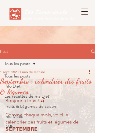
Léa Lamassiaude
La diététicienne des familles
Post
Tous les posts
1 sept. 2023
1 min de lecture
Tous les posts
Septembre : calendrier des fruits
Info Diet'
& légumes
Les recettes de ma Diet'
Bonjour à tous ! 🍒
Fruits & Légumes de saison
Comme chaque mois, voici le 
Info Métier
calendrier des fruits et légumes de 
DME
𝗦𝗘𝗣𝗧𝗘𝗠𝗕𝗥𝗘.