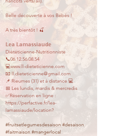
haricots verts/ail).
Belle découverte à vos Bébés !
A très bientôt ! 🍒
𝕃𝕖𝕒 𝕃𝕒𝕞𝕒𝕤𝕤𝕚𝕒𝕦𝕕𝕖
Diététicienne-Nutritionniste
📞06.12.56.08.54
💻www.ll-dieteticienne.com
📧 ll.dieteticienne@gmail.com
📌 Rieumes (31) et à distance 💻
📅 Les lundis, mardis & mercredis 
✅Réservation en ligne : 
https://perfactive.fr/lea-
lamassiaude/location? 
#fruitsetlegumesdesaison
#desaison
#faitmaison
#mangerlocal