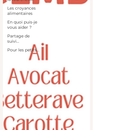
Les croyances
alimentaires
En quoi puis-je
vous aider ?
Partage de
suivi...
Pour les petits...