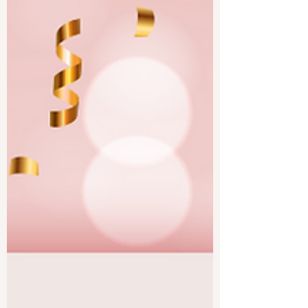
voici quelques idées recettes pour
débuter sereinement la DME