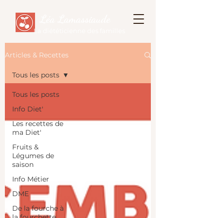
Léa Lamassiaude
La diététicienne des familles
Articles & Recettes
Tous les posts
Tous les posts
Info Diet'
Les recettes de
ma Diet'
Fruits &
Légumes de
saison
Info Métier
DME
De la fourche à
la fourchette