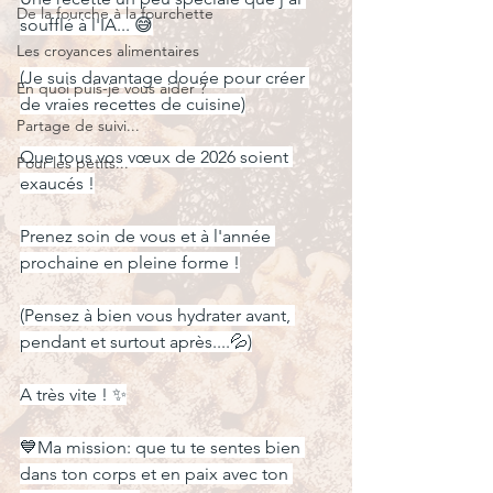
De la fourche à la fourchette
soufflé à l'IA... 😅
Les croyances alimentaires
(Je suis davantage douée pour créer 
En quoi puis-je vous aider ?
de vraies recettes de cuisine)
Partage de suivi...
Que tous vos vœux de 2026 soient 
Pour les petits...
exaucés !
Prenez soin de vous et à l'année 
prochaine en pleine forme !
(Pensez à bien vous hydrater avant, 
pendant et surtout après....💦)
A très vite ! ✨
💙Ma mission: que tu te sentes bien 
dans ton corps et en paix avec ton 