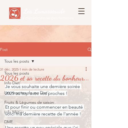
Léa Lamassiaude
La diététicienne des familles
Post
Tous les posts
31 déc. 2025
1 min de lecture
Tous les posts
2026 et sa recette du bonheur...
Info Diet'
Je vous souhaite une dernière soirée 
Les recettes de ma Diet'
2025 au top avec vos proches !
Fruits & Légumes de saison
Et pour finir ou commencer en beauté 
Info Métier
voici ma dernière recette de l'année !
DME
Une recette un peu spéciale que j'ai 