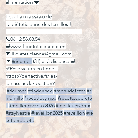
alimentation 💙
𝕃𝕖𝕒 𝕃𝕒𝕞𝕒𝕤𝕤𝕚𝕒𝕦𝕕𝕖
La diététicienne des familles !
_______________________________
📞06.12.56.08.54
💻www.ll-dieteticienne.com
📧 
ll.dieteticienne@gmail.com
📌 
#rieumes
 (31) et à distance 💻
✅Réservation en ligne : 
https://perfactive.fr/lea-
lamassiaude/location
?
#rieumes
#findannee
#menudefetes
#e
nfamille
#recettesympa
#recettesdefete
s
#meilleursvoeux2026
#meilleursvœux
#stsylvestre
#reveillon2025
#reveillon
#re
cetterigolote