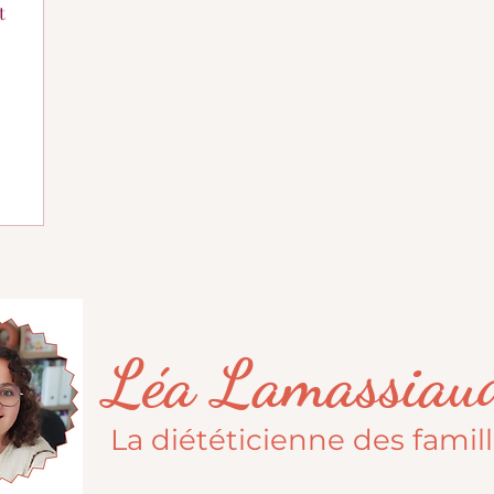
t
Léa Lamassiau
La diététicienne des famil