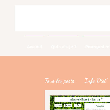
Accueil
Qui suis-je ?
Pourquoi me
Tous les posts
Info Diet'
Info Métier
DME