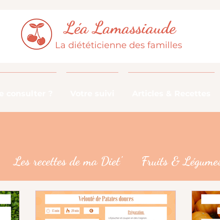
Léa Lamassiaude
La diététicienne des familles
 consulter ?
Votre suivi
Articles & Recettes
Les recettes de ma Diet'
Fruits & Légumes
De la fourche à la fourchette
Les croyances 