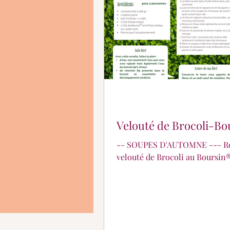
En quoi puis-je vous aid
Velouté de Brocoli-Bo
-- SOUPES D'AUTOMNE --- Re
velouté de Brocoli au Boursin®