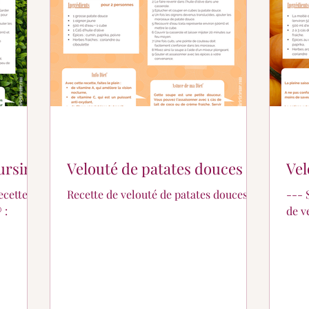
er ?
Partage de suivi...
Pour les petits...
ursin®
Velouté de patates douces
Vel
cette de
Recette de velouté de patates douces.
---
 :
de v