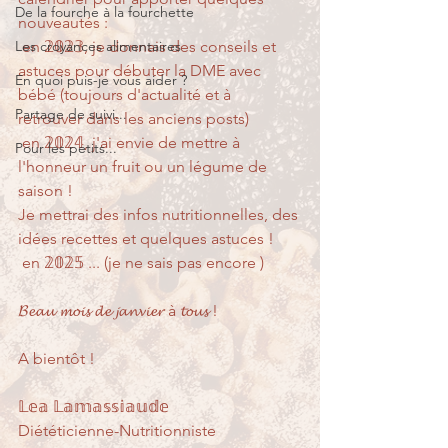
De la fourche à la fourchette
nouveautés :
Les croyances alimentaires
 en 𝟚𝟘𝟚𝟛, je donnais des conseils et 
astuces pour débuter la DME avec 
En quoi puis-je vous aider ?
bébé (toujours d'actualité et à 
Partage de suivi...
retrouver dans les anciens posts)
 en 𝟚𝟘𝟚𝟜, j'ai envie de mettre à 
Pour les petits...
l'honneur un fruit ou un légume de 
saison !
Je mettrai des infos nutritionnelles, des 
idées recettes et quelques astuces !
 en 𝟚𝟘𝟚𝟝 ... (je ne sais pas encore )
𝓑𝓮𝓪𝓾 𝓶𝓸𝓲𝓼 𝓭𝓮 𝓳𝓪𝓷𝓿𝓲𝓮𝓻 à 𝓽𝓸𝓾𝓼 !
A bientôt !
𝕃𝕖𝕒 𝕃𝕒𝕞𝕒𝕤𝕤𝕚𝕒𝕦𝕕𝕖
Diététicienne-Nutritionniste