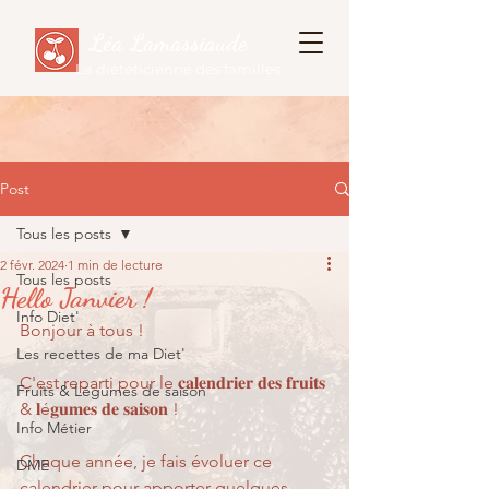
Léa Lamassiaude
La diététicienne des familles
Post
Tous les posts
2 févr. 2024
1 min de lecture
Tous les posts
Hello Janvier !
Info Diet'
Bonjour à tous !
Les recettes de ma Diet'
C'est reparti pour le 𝐜𝐚𝐥𝐞𝐧𝐝𝐫𝐢𝐞𝐫 𝐝𝐞𝐬 𝐟𝐫𝐮𝐢𝐭𝐬 
Fruits & Légumes de saison
& 𝐥é𝐠𝐮𝐦𝐞𝐬 𝐝𝐞 𝐬𝐚𝐢𝐬𝐨𝐧 !
Info Métier
Chaque année, je fais évoluer ce 
DME
calendrier pour apporter quelques 