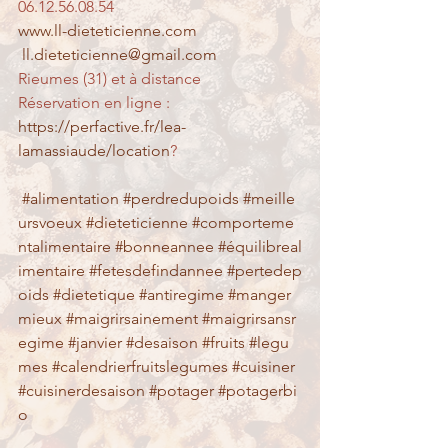
06.12.56.08.54
www.ll-dieteticienne.com
ll.dieteticienne@gmail.com
Rieumes (31) et à distance
Réservation en ligne : 
https://perfactive.fr/lea-
lamassiaude/location
?
#alimentation
#perdredupoids
#meille
ursvoeux
#dieteticienne
#comporteme
ntalimentaire
#bonneannee
#équilibreal
imentaire
#fetesdefindannee
#pertedep
oids
#dietetique
#antiregime
#manger
mieux
#maigrirsainement
#maigrirsansr
egime
#janvier
#desaison
#fruits
#legu
mes
#calendrierfruitslegumes
#cuisiner
#cuisinerdesaison
#potager
#potagerbi
o