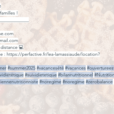

familles !
_____________
nne.com
gmail.com
à distance 💻
e : 
https://perfactive.fr/lea-lamassiaude/location
?
mer
#summer2025
#vacancesété
#vacances
#ouvertureest
vidiététique
#suividietetique
#bilannutritionnel
#Nutritio
ciennenutritionniste
#noregime
#noregime
#zerobalance