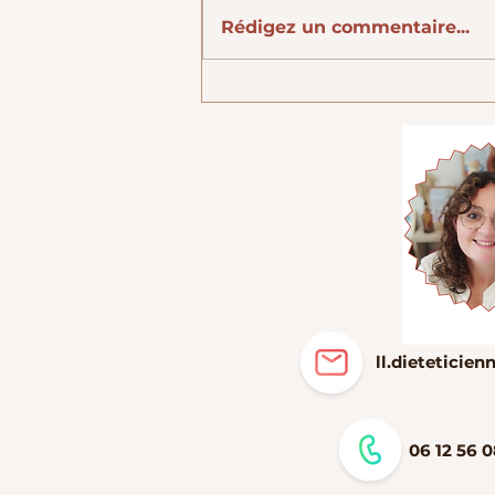
Rédigez un commentaire...
Hello Juillet et ses filets de poulets,
courgettes et citron
ll.dietetici
06 12 56 0