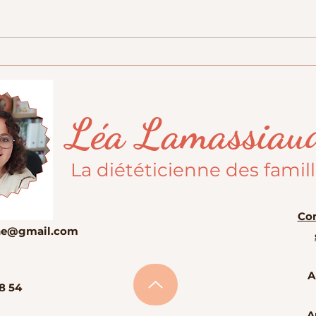
Pas d
"Tout ce qui est interdit est
attrayant!"
Léa Lamassiau
La diététicienne des famil
Con
enne@gmail.com
A
8 54
A