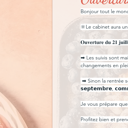
En quoi puis-je vous aid
Bonjour tout le mon
🔆Le cabinet aura un 
𝐎𝐮𝐯𝐞𝐫𝐭𝐮𝐫𝐞 𝐝𝐮 𝟐𝟏 𝐣𝐮𝐢𝐥
➡ Les suivis sont ma
changements en plein
 ➡ Sinon la rentrée se
𝘀𝗲𝗽𝘁𝗲𝗺𝗯𝗿𝗲, 𝗰𝗼𝗺
Je vous prépare quel
Profitez bien et pre