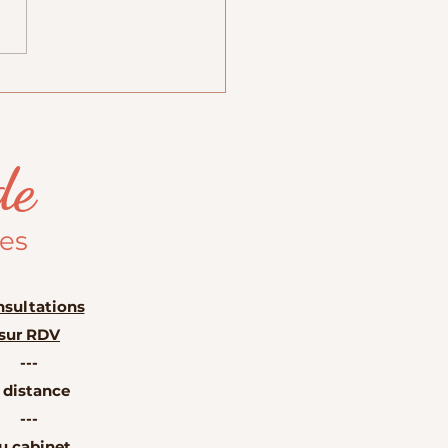
e régime avec moi !
de
les
sultations
sur RDV
---
 distance
---
u cabinet