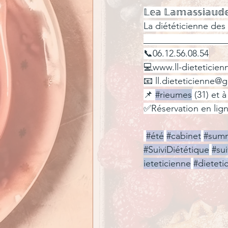
𝕃𝕖𝕒 𝕃𝕒𝕞𝕒𝕤𝕤𝕚𝕒𝕦𝕕
La diététicienne des 
__________________
📞06.12.56.08.54
💻www.ll-dieteticie
📧 
ll.dieteticienne@
📌 
#rieumes
 (31) et 
✅Réservation en lign
#été
#cabinet
#sum
#SuiviDiététique
#sui
ieteticienne
#dieteti