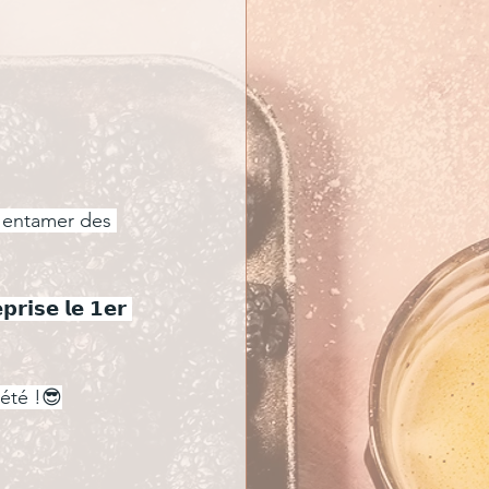
à entamer des 
𝘀𝗲 𝗹𝗲 𝟭𝗲𝗿 
 été !😎