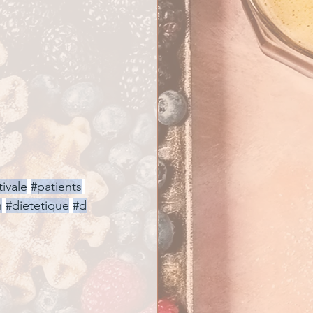
ivale
#patients
n
#dietetique
#d