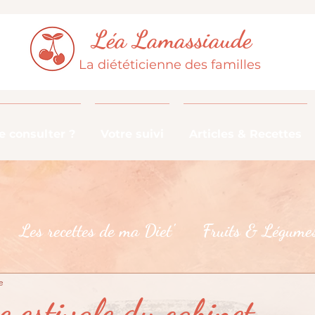
Léa Lamassiaude
La diététicienne des familles
 consulter ?
Votre suivi
Articles & Recettes
Les recettes de ma Diet'
Fruits & Légumes
e
De la fourche à la fourchette
Les croyances 
 estivale du cabinet