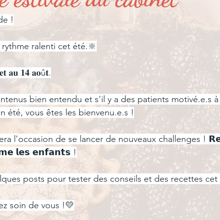
er ?
Partage de suivi...
Pour les petits...
de !
rythme ralenti cet été.🔆
𝐞𝐭 𝐚𝐮 𝟏𝟒 𝐚𝐨û𝐭.
intenus bien entendu et s'il y a des patients motivé.e.s 
 été, vous êtes les bienvenu.e.s !
ra l'occasion de se lancer de nouveaux challenges ! 𝗥𝗲𝗽𝗿𝗶
𝗲 𝗹𝗲𝘀 𝗲𝗻𝗳𝗮𝗻𝘁𝘀 !
ques posts pour tester des conseils et des recettes cet
nez soin de vous !💛