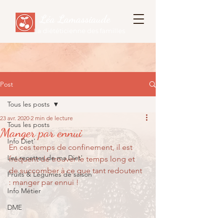
Léa Lamassiaude
La diététicienne des familles
Post
Tous les posts
23 avr. 2020
2 min de lecture
Tous les posts
Manger par ennui
Info Diet'
En ces temps de confinement, il est 
Les recettes de ma Diet'
fréquent de trouver le temps long et 
de succomber à ce que tant redoutent 
Fruits & Légumes de saison
: manger par ennui ! 
Info Métier
DME