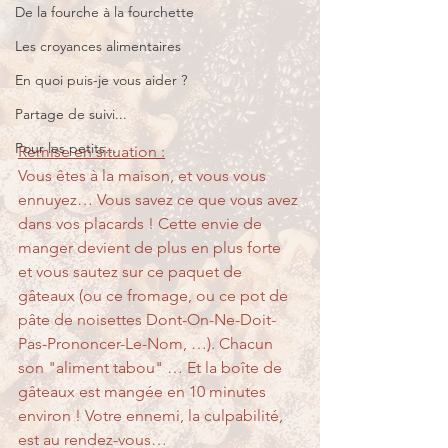
De la fourche à la fourchette
Les croyances alimentaires
En quoi puis-je vous aider ?
Partage de suivi...
Pour les petits...
Remise en situation :
Vous êtes à la maison, et vous vous 
ennuyez… Vous savez ce que vous avez 
dans vos placards ! Cette envie de 
manger devient de plus en plus forte 
et vous sautez sur ce paquet de 
gâteaux (ou ce fromage, ou ce pot de 
pâte de noisettes Dont-On-Ne-Doit-
Pas-Prononcer-Le-Nom, …). Chacun 
son "aliment tabou" … Et la boîte de 
gâteaux est mangée en 10 minutes 
environ ! Votre ennemi, la culpabilité, 
est au rendez-vous…