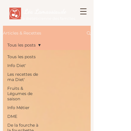
Léa Lamassiaude
La diététicienne des familles
Articles & Recettes
Tous les posts
Tous les posts
Info Diet'
Les recettes de
ma Diet'
Fruits &
Légumes de
saison
Info Métier
DME
De la fourche à
la fourchette