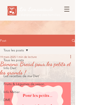
Léa Lamassiaude
La diététicienne des familles
Post
Tous les posts
19 mars 2025
1 min de lecture
Tous les posts
Banana Bread pour les petits et
Info Diet'
les grands !
Les recettes de ma Diet'
Fruits & Légumes de saison
Info Métier
DME