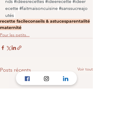
nds
#idéesrecettes
#ideerecette
#ideer
ecette
#faitmaisoncuisine
#sanssucreajo
utés
recette facile
conseils & astuces
parentalité
maternité
Pour les petits...
Voir tout
Posts récents