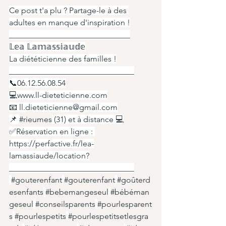
Ce post t'a plu ? Partage-le à des 
adultes en manque d'inspiration !
______________________________
𝕃𝕖𝕒 𝕃𝕒𝕞𝕒𝕤𝕤𝕚𝕒𝕦𝕕𝕖
La diététicienne des familles !
_______________________________
📞06.12.56.08.54
💻www.ll-dieteticienne.com
📧 
ll.dieteticienne@gmail.com
📌 
#rieumes
 (31) et à distance 💻
✅Réservation en ligne : 
https://perfactive.fr/lea-
lamassiaude/location
?
_______________________________
#gouterenfant
#gouterenfant
#goûterd
esenfants
#bebemangeseul
#bébéman
geseul
#conseilsparents
#pourlesparent
s
#pourlespetits
#pourlespetitsetlesgra