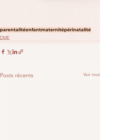
parentalité
enfant
maternité
périnatalité
DME
Voir tout
Posts récents