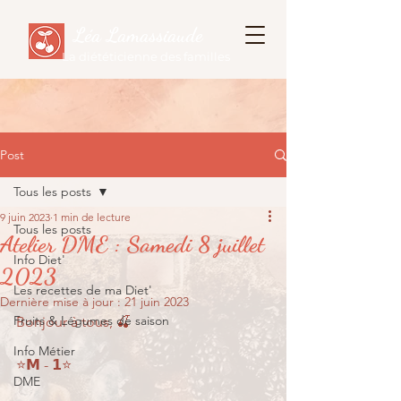
Léa Lamassiaude
La diététicienne des familles
Post
Tous les posts
9 juin 2023
1 min de lecture
Tous les posts
Atelier DME : Samedi 8 juillet
Info Diet'
2023
Les recettes de ma Diet'
Dernière mise à jour :
21 juin 2023
Fruits & Légumes de saison
Bonjour à tous, 🍒
Info Métier
⭐𝗠 - 𝟭⭐
DME