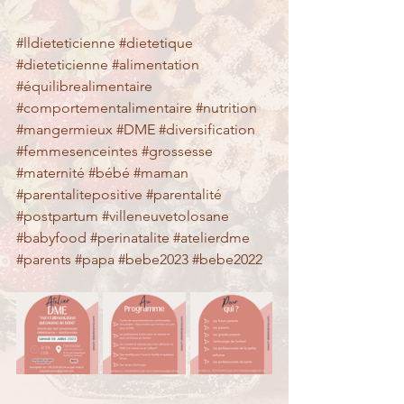
#lldieteticienne
#dietetique
#dieteticienne
#alimentation
#équilibrealimentaire
#comportementalimentaire
#nutrition
#mangermieux
#DME
#diversification
#femmesenceintes
#grossesse
#maternité
#bébé
#maman
#parentalitepositive
#parentalité
#postpartum
#villeneuvetolosane
#babyfood
#perinatalite
#atelierdme
#parents
#papa
#bebe2023
#bebe2022