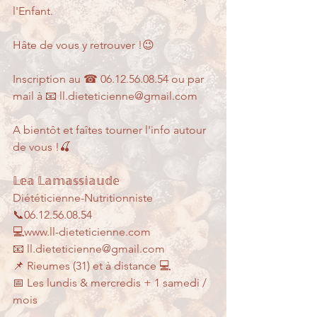
l'Enfant.
Hâte de vous y retrouver !😉
Inscription au ☎ 06.12.56.08.54 ou par 
mail à 📧 ll.dieteticienne@gmail.com
A bientôt et faîtes tourner l'info autour 
de vous !🍒
𝕃𝕖𝕒 𝕃𝕒𝕞𝕒𝕤𝕤𝕚𝕒𝕦𝕕𝕖
Diététicienne-Nutritionniste
📞06.12.56.08.54
💻www.ll-dieteticienne.com
📧 ll.dieteticienne@gmail.com
📌 Rieumes (31) et à distance 💻
📅 Les lundis & mercredis + 1 samedi / 
mois