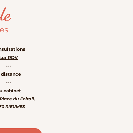
de
les
sultations
sur RDV
---
 distance
---
u cabinet
 Place du Foirail,
70 RIEUMES