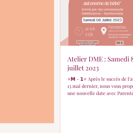
En quoi puis-je vous aid
Atelier DME : Samedi 
juillet 2023
⭐𝗠 - 𝟭⭐ Après le succès de l'atelier du
13 mai dernier, nous vous pro
une nouvelle date avec Parent
:𝔸𝕥𝕖𝕝𝕚𝕖𝕣𝕤 𝔻𝕄𝔼 "