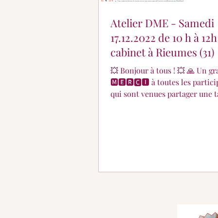
Atelier DME - Samedi
17.12.2022 de 10 h à 12h
cabinet à Rieumes (31)
💥 Bonjour à tous ! 💥 🙏 Un grand
🅼🅴🆁🅲🅸 à toutes les partic
qui sont venues partager une t
thé et leurs questions ou...