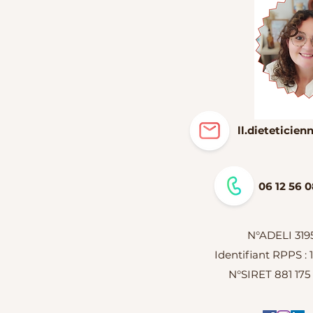
ll.dietetici
06 12 56 0
N°ADELI 319
Identifiant RPPS :
N°SIRET 881 175