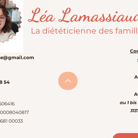
Léa Lamassiau
La diététicienne des famil
Con
enne@gmail.com
A
8 54
A
au 1 bis
506416
313
 10008040817
 681 00033