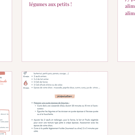
légumes aux petits !
alim
alim
en p