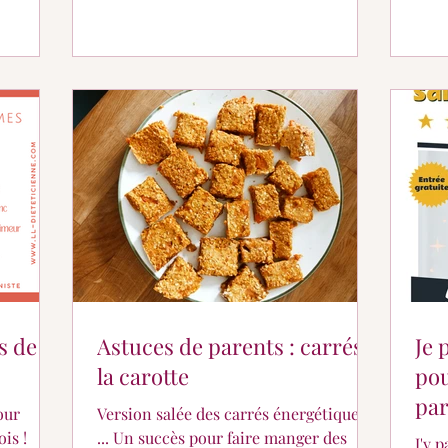
es de
Astuces de parents : carrés à
Je 
la carotte
pou
par
Version salée des carrés énergétiques
is !
... Un succès pour faire manger des
J'y participe 