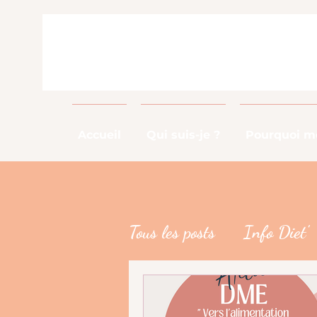
Accueil
Qui suis-je ?
Pourquoi me
Tous les posts
Info Diet'
Info Métier
DME