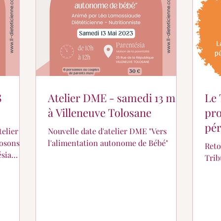
er ?
Partage de suivi...
Pour les petits...
8
Atelier DME - samedi 13 mai
Le 
à Villeneuve Tolosane
pro
pér
Nouvelle date d'atelier DME "Vers
par
posons
l'alimentation autonome de Bébé"
Reto
ésia
Trib