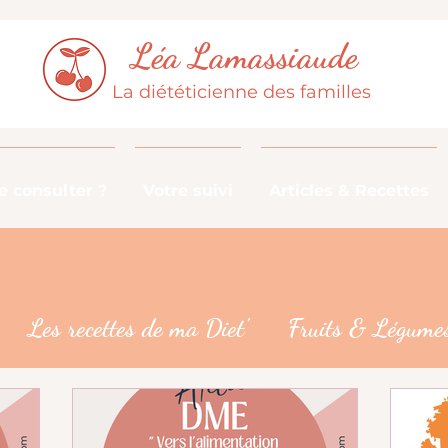
Léa Lamassiaude
La diététicienne des familles
 consulter ?
Votre suivi
Articles & Recettes
Les recettes de ma Diet'
Fruits & Légumes
De la fourche à la fourchette
Les croyances 