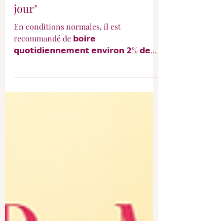
"Boire 1,5 l à 2 l d'eau par
jour"
En conditions normales, il est
recommandé de 𝗯𝗼𝗶𝗿𝗲
𝗾𝘂𝗼𝘁𝗶𝗱𝗶𝗲𝗻𝗻𝗲𝗺𝗲𝗻𝘁 𝗲𝗻𝘃𝗶𝗿𝗼𝗻 𝟮% 𝗱𝗲
𝘀𝗼𝗻 𝗽𝗼𝗶𝗱𝘀 𝗱𝗲 𝗰𝗼𝗿𝗽𝘀. [C'est à ce
moment là que je pose la question du
poids en consultation.] Si vous ne
connaissez pas votre poids, ne vous
forcez pas à monter sur la balance !!!!!