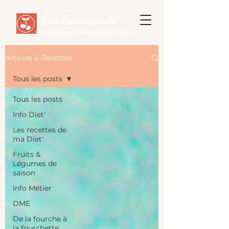
Léa Lamassiaude
La diététicienne des familles
Articles & Recettes
Tous les posts
Tous les posts
Info Diet'
Les recettes de
ma Diet'
Fruits &
Légumes de
saison
Info Métier
DME
De la fourche à
la fourchette