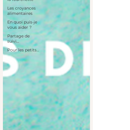
Les croyances
alimentaires
En quoi puis-je
vous aider ?
Partage de
suivi...
Pour les petits...