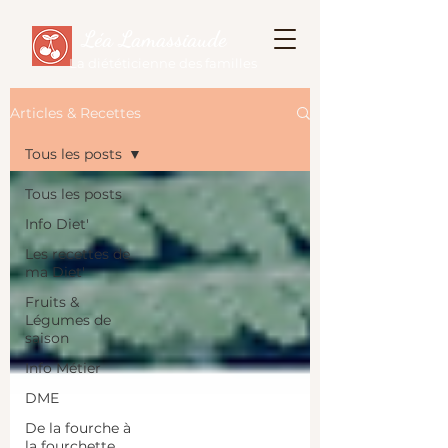
Léa Lamassiaude
La diététicienne des familles
Articles & Recettes
Tous les posts
Tous les posts
Info Diet'
Les recettes de
ma Diet'
Fruits &
Légumes de
saison
Info Métier
DME
De la fourche à
la fourchette