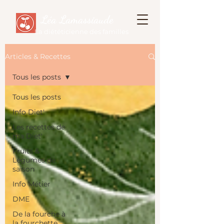
Léa Lamassiaude
La diététicienne des familles
Articles & Recettes
Tous les posts
Tous les posts
Info Diet'
Les recettes de
ma Diet'
Fruits &
Légumes de
saison
Info Métier
DME
De la fourche à
la fourchette