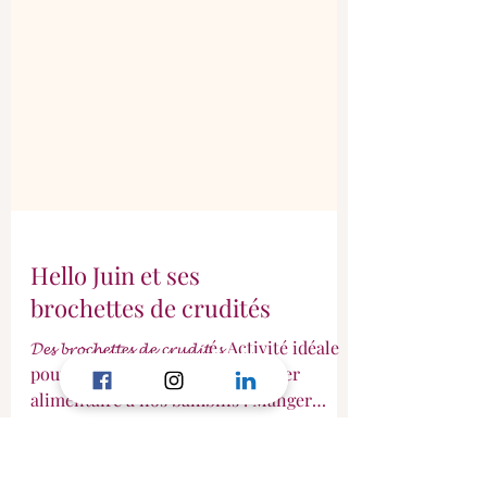
Hello Juin et ses
brochettes de crudités
𝓓𝓮𝓼 𝓫𝓻𝓸𝓬𝓱𝓮𝓽𝓽𝓮𝓼 𝓭𝓮 𝓬𝓻𝓾𝓭𝓲𝓽é𝓼 Activité idéale
pour apporter du jeu et du toucher