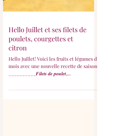
Hello Juillet et ses filets de
poulets, courgettes et
citron
Hello Juillet! Voici les fruits et légumes du
mois avec une nouvelle recette de saison:
__________𝑭𝒊𝒍𝒆𝒕𝒔 𝒅𝒆 𝒑𝒐𝒖𝒍𝒆𝒕,...