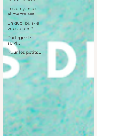
Les croyances
alimentaires
En quoi puis-je
vous aider ?
Partage de
suivi...
Pour les petits...