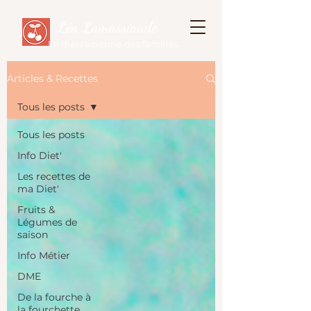
Léa Lamassiaude
La diététicienne des familles
Articles & Recettes
Tous les posts
Tous les posts
Info Diet'
Les recettes de
ma Diet'
Fruits &
Légumes de
saison
Info Métier
DME
De la fourche à
la fourchette