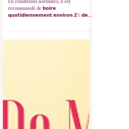
jour"
En conditions normales, il est
recommandé de 𝗯𝗼𝗶𝗿𝗲
𝗾𝘂𝗼𝘁𝗶𝗱𝗶𝗲𝗻𝗻𝗲𝗺𝗲𝗻𝘁 𝗲𝗻𝘃𝗶𝗿𝗼𝗻 𝟮% 𝗱𝗲
𝘀𝗼𝗻 𝗽𝗼𝗶𝗱𝘀 𝗱𝗲 𝗰𝗼𝗿𝗽𝘀. [C'est à ce
moment là que je pose la question du
poids en consultation.] Si vous ne
connaissez pas votre poids, ne vous
forcez pas à monter sur la balance !!!!!