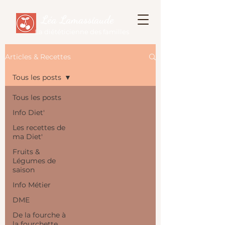
Léa Lamassiaude
La diététicienne des familles
Articles & Recettes
Tous les posts
Tous les posts
Info Diet'
Les recettes de
ma Diet'
Fruits &
Légumes de
saison
Info Métier
DME
De la fourche à
la fourchette