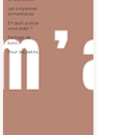
Les croyances
alimentaires
En quoi puis-je
vous aider ?
Partage de
suivi...
Pour les petits...